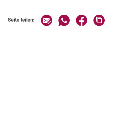
Seite über E-Mail teilen
Seite über WhatsApp teilen (exte
Seite über Facebook teil
Adresse der Sei
Seite teilen: