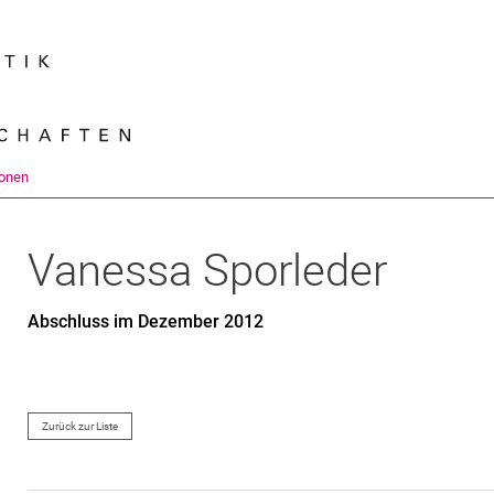
Springe direkt zu: Inhalt
Springe direkt zu: Suche
Springe direkt zu: Hauptnav
Suchmas
onen
Vanessa
Sporleder
Abschluss im Dezember 2012
Zurück zur Liste