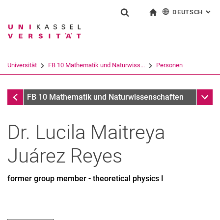
DEUTSCH
: AL
Springe direkt zu: Inhalt
Springe direkt zu: Suche
Springe direkt zu: Hauptnav
zur Startseite
Suchformular
Suchbegriff
English
Suchmaschine
Universität
FB 10 Mathematik und Naturwiss...
Personen
Suchen (öffnet externen Link in einem 
Personen
Unter
FB 10 Mathematik und Naturwissenschaften
Dr.
Lucila Maitreya
Juárez
Reyes
former group member - theoretical physics I