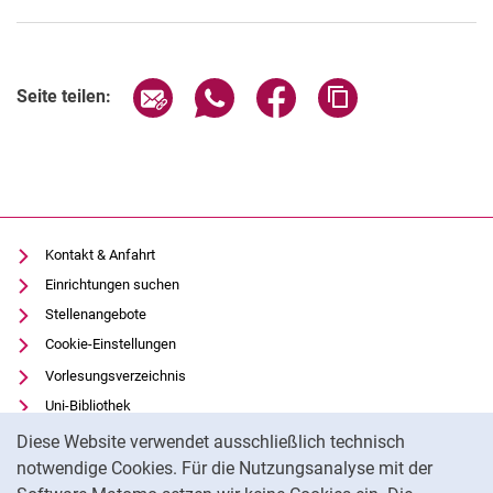
Alle
Seite über E-Mail teilen
Seite über WhatsApp teilen (exter
Seite über Facebook teile
Adresse der Seite
Seite teilen:
Professur
Sekretariat
Lehrbeauftragte/r
Doktorand/in
Adm. Tech. Mitarbeitende/r
Kontakt & Anfahrt
Wissenschaftliche/r Mitarbeitende/r
Einrichtungen suchen
Wissenschaftliche Hilfskraft
Stellenangebote
Studentische Hilfskraft
Cookie-Einstellungen
Absolvent/in
Vorlesungsverzeichnis
Ehemalige
Uni-Bibliothek
Cookie-Hinweis
Moodle
Diese Website verwendet ausschließlich technisch
Panopto
notwendige Cookies. Für die Nutzungsanalyse mit der