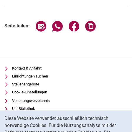
Alle
Seite über E-Mail teilen
Seite über WhatsApp teilen (exter
Seite über Facebook teile
Adresse der Seite
Seite teilen:
Professur
Sekretariat
Lehrbeauftragte/r
Doktorand/in
Adm. Tech. Mitarbeitende/r
Kontakt & Anfahrt
Wissenschaftliche/r Mitarbeitende/r
Einrichtungen suchen
Wissenschaftliche Hilfskraft
Stellenangebote
Studentische Hilfskraft
Cookie-Einstellungen
Absolvent/in
Vorlesungsverzeichnis
Ehemalige
Uni-Bibliothek
Cookie-Hinweis
Moodle
Diese Website verwendet ausschließlich technisch
Panopto
notwendige Cookies. Für die Nutzungsanalyse mit der