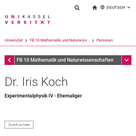
DEUTSCH
: AL
Springe direkt zu: Inhalt
Springe direkt zu: Suche
Springe direkt zu: Hauptnav
zur Startseite
Suchformular
Suchbegriff
English
Suchmaschine
Universität
FB 10 Mathematik und Naturwiss...
Personen
Suchen (öffnet externen Link in einem 
Personen
Unter
FB 10 Mathematik und Naturwissenschaften
Dr.
Iris
Koch
Experimentalphysik IV - Ehemaliger
Zurück zur Liste