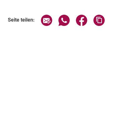
Seite über E-Mail teilen
Seite über WhatsApp teilen (exte
Seite über Facebook teil
Adresse der Sei
Seite teilen: