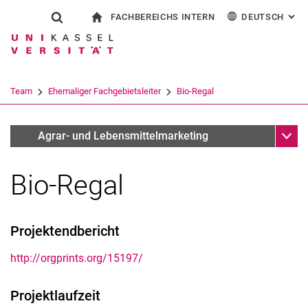
FACHBEREICHS INTERN
DEUTSCH
: AL
Springe direkt zu: Inhalt
Springe direkt zu: Suche
Springe direkt zu: Hauptnav
zur Startseite
Suchformular
Suchbegriff
Für Beschäftigte
English
Suchmaschine
Team
Ehemaliger Fachgebietsleiter
Bio-Regal
Suchen (öffnet externen Link in einem 
Unter
Forschungsschwerpunkte
Agrar- und Lebensmittelmarketing
Bio-Regal
Ehemaliger Fachgebietsleiter
Projektendbericht
http://orgprints.org/15197/
Projektlaufzeit