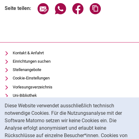
Seite über E-Mail teilen
Seite über WhatsApp teilen (exter
Seite über Facebook teile
Adresse der Seite
Seite teilen:
Kontakt & Anfahrt
Einrichtungen suchen
Stellenangebote
Cookie-Einstellungen
Vorlesungsverzeichnis
Uni-Bibliothek
Cookie-Hinweis
Moodle
Diese Website verwendet ausschließlich technisch
Panopto
notwendige Cookies. Für die Nutzungsanalyse mit der
Software Matomo setzen wir keine Cookies ein. Die
Datenschutz
Analyse erfolgt anonymisiert und erlaubt keine
Barrierefreiheit
Rückschlüsse auf einzelne Besucher*innen. Cookies von
Transparenter KI-Einsatz