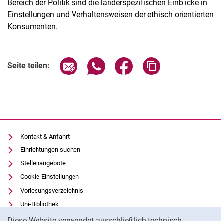
Bereich der Politik sind die länderspezifischen Einblicke in
Einstellungen und Verhaltensweisen der ethisch orientierten
Konsumenten.
Seite über E-Mail teilen
Seite über WhatsApp teilen (exter
Seite über Facebook teile
Adresse der Seite
Seite teilen:
Kontakt & Anfahrt
Einrichtungen suchen
Stellenangebote
Cookie-Einstellungen
Vorlesungsverzeichnis
Uni-Bibliothek
Cookie-Hinweis
Moodle
Diese Website verwendet ausschließlich technisch