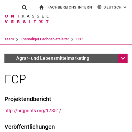
FACHBEREICHS INTERN
DEUTSCH
: AL
Springe direkt zu: Inhalt
Springe direkt zu: Suche
Springe direkt zu: Hauptnav
zur Startseite
Suchformular
Suchbegriff
Für Beschäftigte
English
Suchmaschine
Team
Ehemaliger Fachgebietsleiter
FCP
Suchen (öffnet externen Link in einem 
Unter
Forschungsschwerpunkte
Agrar- und Lebensmittelmarketing
FCP
Ehemaliger Fachgebietsleiter
Projektendbericht
http://orgprints.org/17851/
Veröffentlichungen