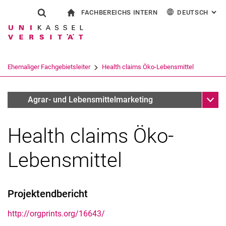
FACHBEREICHS INTERN
DEUTSCH
: AL
Springe direkt zu: Inhalt
Springe direkt zu: Suche
Springe direkt zu: Hauptnav
zur Startseite
Suchformular
Suchbegriff
Für Beschäftigte
English
Suchmaschine
Ehemaliger Fachgebietsleiter
Health claims Öko-Lebensmittel
Suchen (öffnet externen Link in einem 
Unter
Forschungsschwerpunkte
Agrar- und Lebensmittelmarketing
Health claims Öko-
Lebensmittel
Ehemaliger Fachgebietsleiter
Projektendbericht
http://orgprints.org/16643/