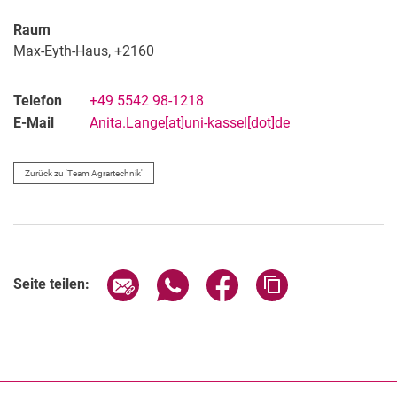
Raum
Max-Eyth-Haus, +2160
Telefon
+49 5542 98-1218
E-Mail
Anita.Lange[at]uni-kassel[dot]de
Zurück zu 'Team Agrartechnik'
Seite über E-Mail teilen
Seite über WhatsApp teilen (exter
Seite über Facebook teile
Adresse der Seite
Seite teilen: