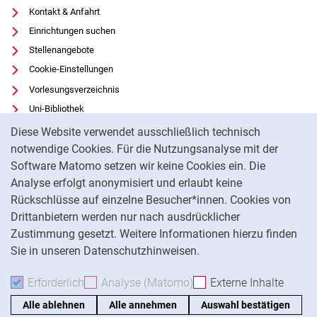
Kontakt & Anfahrt
Einrichtungen suchen
Stellenangebote
Cookie-Einstellungen
Vorlesungsverzeichnis
Uni-Bibliothek
Cookie-Hinweis
Moodle
Diese Website verwendet ausschließlich technisch
Panopto
notwendige Cookies. Für die Nutzungsanalyse mit der
Software Matomo setzen wir keine Cookies ein. Die
Datenschutz
Analyse erfolgt anonymisiert und erlaubt keine
Barrierefreiheit
Rückschlüsse auf einzelne Besucher*innen. Cookies von
Transparenter KI-Einsatz
Drittanbietern werden nur nach ausdrücklicher
Impressum
Zustimmung gesetzt. Weitere Informationen hierzu finden
Sie in unseren Datenschutzhinweisen.
Na
Erforderlich
Erforderliche Cookies akzeptieren
Analyse (Matomo)
Analyse-Cookies akzepti
Externe Inhalte
: Exte
Alle ablehnen
Alle annehmen
Auswahl bestätigen