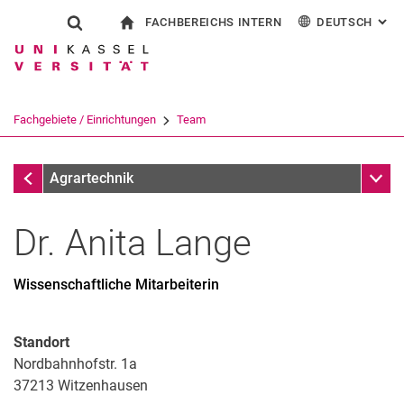
FACHBEREICHS INTERN
DEUTSCH
: AL
Springe direkt zu: Inhalt
Springe direkt zu: Suche
Springe direkt zu: Hauptnav
zur Startseite
Suchformular
Suchbegriff
Für Beschäftigte
English
Suchmaschine
Fachgebiete / Einrichtungen
Team
Suchen (öffnet externen Link in einem 
Fachgebiete / Einrichtungen
Unter
Agrartechnik
Dr.
Anita
Lange
Wissenschaftliche Mitarbeiterin
Standort
Nordbahnhofstr. 1a
Auszeichnungen
37213
Witzenhausen