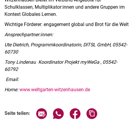
Schulklassen, Multiplikator:innen und andere Gruppen im
Kontext Globales Lernen.
Wichtige Förderer: engagement global und Brot für die Welt
Ansprechpartner:innen:
WeltGarten Witzenhausen
Ute Dietrich, Programmkoordinatorin, DITSL GmbH, 05542-
Interessante Links
60730
Abgeschlossene Projekte
Tony Lindenau Koordinator Projekt myWeGa , 05542-
60792
Email:
Home:
www.weltgarten-witzenhausen.de
Seite über E-Mail teilen
Seite über WhatsApp teilen (exter
Seite über Facebook teile
Adresse der Seite
Seite teilen: