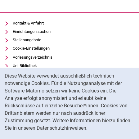
Kontakt & Anfahrt
Einrichtungen suchen
Stellenangebote
Cookie-Einstellungen
Vorlesungsverzeichnis
Uni-Bibliothek
Cookie-Hinweis
Moodle
Diese Website verwendet ausschließlich technisch
Panopto
notwendige Cookies. Für die Nutzungsanalyse mit der
Software Matomo setzen wir keine Cookies ein. Die
Datenschutz
Analyse erfolgt anonymisiert und erlaubt keine
Barrierefreiheit
Rückschlüsse auf einzelne Besucher*innen. Cookies von
Transparenter KI-Einsatz
Drittanbietern werden nur nach ausdrücklicher
Impressum
Zustimmung gesetzt. Weitere Informationen hierzu finden
Sie in unseren Datenschutzhinweisen.
Na