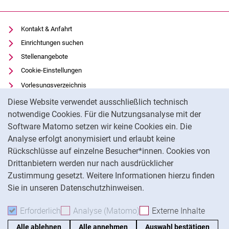
Kontakt & Anfahrt
Einrichtungen suchen
Stellenangebote
Cookie-Einstellungen
Vorlesungsverzeichnis
Cookie-Hinweis
Uni-Bibliothek
Diese Website verwendet ausschließlich technisch
Moodle
notwendige Cookies. Für die Nutzungsanalyse mit der
Software Matomo setzen wir keine Cookies ein. Die
Panopto
Analyse erfolgt anonymisiert und erlaubt keine
Datenschutz
Rückschlüsse auf einzelne Besucher*innen. Cookies von
Barrierefreiheit
Drittanbietern werden nur nach ausdrücklicher
Impressum
Zustimmung gesetzt. Weitere Informationen hierzu finden
Sie in unseren Datenschutzhinweisen.
Na
Erforderlich
Erforderliche Cookies akzeptieren
Analyse (Matomo)
Analyse-Cookies akzepti
Externe Inhalte
: Exte
Alle ablehnen
Alle annehmen
Auswahl bestätigen