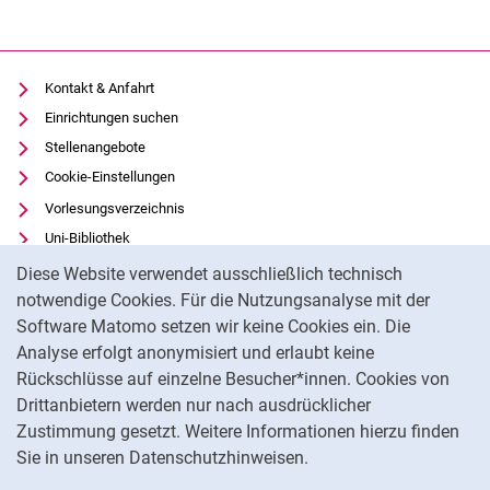
Kontakt & Anfahrt
Alle Termine
Einrichtungen suchen
Stellenangebote
Cookie-Einstellungen
Vorlesungsverzeichnis
Uni-Bibliothek
Cookie-Hinweis
Moodle
Diese Website verwendet ausschließlich technisch
Panopto
notwendige Cookies. Für die Nutzungsanalyse mit der
Software Matomo setzen wir keine Cookies ein. Die
Datenschutz
Analyse erfolgt anonymisiert und erlaubt keine
Barrierefreiheit
Rückschlüsse auf einzelne Besucher*innen. Cookies von
Transparenter KI-Einsatz
Drittanbietern werden nur nach ausdrücklicher
Impressum
Zustimmung gesetzt. Weitere Informationen hierzu finden
Sie in unseren Datenschutzhinweisen.
Na