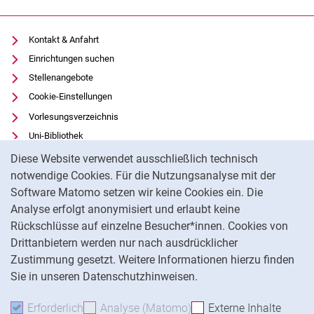
Kontakt & Anfahrt
Einrichtungen suchen
Stellenangebote
Cookie-Einstellungen
Vorlesungsverzeichnis
Uni-Bibliothek
Cookie-Hinweis
Moodle
Diese Website verwendet ausschließlich technisch
Panopto
notwendige Cookies. Für die Nutzungsanalyse mit der
Software Matomo setzen wir keine Cookies ein. Die
Datenschutz
Analyse erfolgt anonymisiert und erlaubt keine
Barrierefreiheit
Rückschlüsse auf einzelne Besucher*innen. Cookies von
Transparenter KI-Einsatz
Drittanbietern werden nur nach ausdrücklicher
Impressum
Zustimmung gesetzt. Weitere Informationen hierzu finden
Sie in unseren Datenschutzhinweisen.
Na
Erforderlich
Erforderliche Cookies akzeptieren
Analyse (Matomo)
Analyse-Cookies akzepti
Externe Inhalte
: Exte