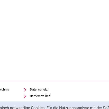
eichnis
Datenschutz
Barrierefreiheit
Transparenter KI-Einsatz
nisch notwendige Cookies. Für die Nutzungsanalyse mit der Sof