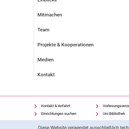
Mitmachen
Team
Projekte & Kooperationen
Medien
Kontakt
Kontakt & Anfahrt
Vorlesungsverz
Einrichtungen suchen
Uni-Bibliothek
Stellenangebote
Moodle
Cookie-Hinweis
Diese Website verwendet ausschließlich tech