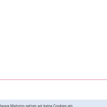
Nach oben
tware Matomo setzen wir keine Cookies ein.