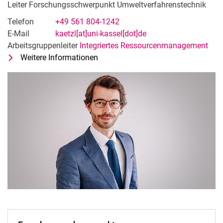
Leiter Forschungsschwerpunkt Umweltverfahrenstechnik
Telefon
+49 561 804-1242
E-Mail
kaetzl[at]uni-kassel[dot]de
Arbeitsgruppenleiter
Integriertes Ressourcenmanagement
Weitere Informationen
zu Dr. Ing. Korbinian Kätzl
Leiter Forschungsschwerpunkt Umw