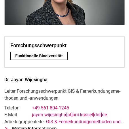
Forschungsschwerpunkt
Forschungsschwerpunkt:
Funktionelle Biodiversität
Dr.
Jayan
Wijesingha
Leiter Forschungsschwerpunkt GIS & Fern­er­kun­dungs­me­
tho­den und -an­wen­dun­gen
Telefon
+49 561 804-1245
E-Mail
jayan.wijesingha[at]uni-kassel[dot]de
Arbeitsgruppenleiter
GIS & Fernerkundungsmethoden und -anwendungen
Weitere Informationen
zu Dr. Jayan Wijesingha