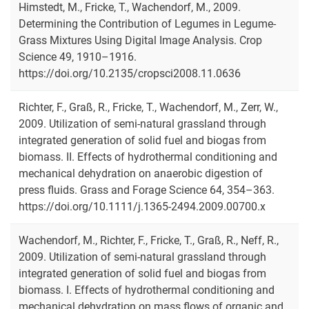
Himstedt, M., Fricke, T., Wachendorf, M., 2009.
Determining the Contribution of Legumes in Legume-
Grass Mixtures Using Digital Image Analysis. Crop
Science 49, 1910–1916.
https://doi.org/10.2135/cropsci2008.11.0636
Richter, F., Graß, R., Fricke, T., Wachendorf, M., Zerr, W.,
2009. Utilization of semi-natural grassland through
integrated generation of solid fuel and biogas from
biomass. II. Effects of hydrothermal conditioning and
mechanical dehydration on anaerobic digestion of
press fluids. Grass and Forage Science 64, 354–363.
https://doi.org/10.1111/j.1365-2494.2009.00700.x
Wachendorf, M., Richter, F., Fricke, T., Graß, R., Neff, R.,
2009. Utilization of semi-natural grassland through
integrated generation of solid fuel and biogas from
biomass. I. Effects of hydrothermal conditioning and
mechanical dehydration on mass flows of organic and