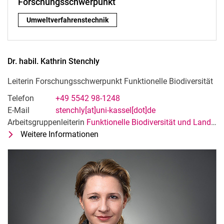
Forschungsschwerpunkt
Forschungsschwerpunkt:
Umweltverfahrenstechnik
Dr. habil.
Kathrin
Stenchly
Leiterin Forschungsschwerpunkt Funktionelle Biodiversität
Telefon
+49 5542 98-1248
E-Mail
stenchly[at]uni-kassel[dot]de
Arbeitsgruppenleiterin
Funktionelle Biodiversität und Landschaftsökologie
Weitere Informationen
zu Dr. habil. Kathrin Stenchly
Leiterin Forschungsschwerpunkt Fun