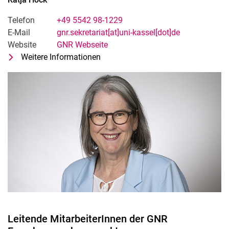
Telefon
+49 5542 98-1229
E-Mail
gnr.sekretariat[at]uni-kassel[dot]de
Website
GNR Webseite
Weitere Informationen
zu Katja Höck
Sekretariat Fachgebietsleitung GNR
Leitende MitarbeiterInnen der GNR