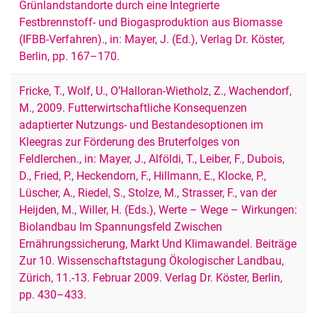
Grünlandstandorte durch eine Integrierte
Festbrennstoff- und Biogasproduktion aus Biomasse
(IFBB-Verfahren)., in: Mayer, J. (Ed.), Verlag Dr. Köster,
Berlin, pp. 167–170.
Fricke, T., Wolf, U., O’Halloran-Wietholz, Z., Wachendorf,
M., 2009. Futterwirtschaftliche Konsequenzen
adaptierter Nutzungs- und Bestandesoptionen im
Kleegras zur Förderung des Bruterfolges von
Feldlerchen., in: Mayer, J., Alföldi, T., Leiber, F., Dubois,
D., Fried, P., Heckendorn, F., Hillmann, E., Klocke, P.,
Lüscher, A., Riedel, S., Stolze, M., Strasser, F., van der
Heijden, M., Willer, H. (Eds.), Werte – Wege – Wirkungen:
Biolandbau Im Spannungsfeld Zwischen
Ernährungssicherung, Markt Und Klimawandel. Beiträge
Zur 10. Wissenschaftstagung Ökologischer Landbau,
Zürich, 11.-13. Februar 2009. Verlag Dr. Köster, Berlin,
pp. 430–433.