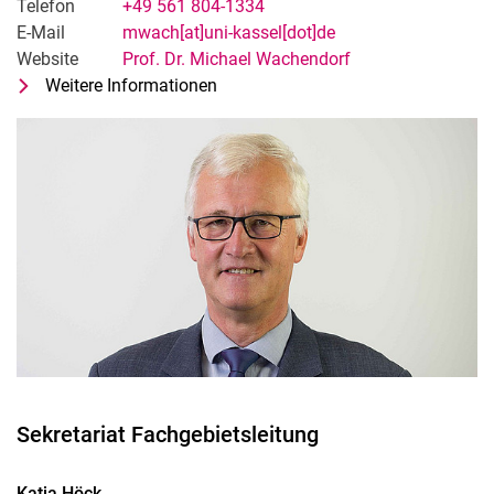
Telefon
+49 561 804-1334
E-Mail
mwach[at]uni-kassel[dot]de
Website
Prof. Dr. Michael Wachendorf
Weitere Informationen
zu Prof. Dr. Michael Wachendorf
Fachgebietsleiter Grünlandwissen
Sekretariat Fachgebietsleitung
Katja
Höck