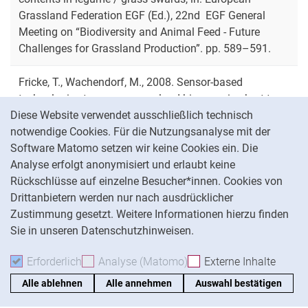
Grassland Federation EGF (Ed.), 22nd EGF General
Meeting on “Biodiversity and Animal Feed - Future
Challenges for Grassland Production”. pp. 589–591.
Fricke, T., Wachendorf, M., 2008. Sensor-based
technologies to assess grassland biomass in short term
Cookie-Hinweis
leys, in: European Grassland Federation EGF (Ed.),
Diese Website verwendet ausschließlich technisch
22nd EGF General Meeting on “Biodiversity and Animal
notwendige Cookies. Für die Nutzungsanalyse mit der
Feed - Future Challenges for Grassland Production”. pp.
Software Matomo setzen wir keine Cookies ein. Die
191–193.
Analyse erfolgt anonymisiert und erlaubt keine
Rückschlüsse auf einzelne Besucher*innen. Cookies von
Drittanbietern werden nur nach ausdrücklicher
Biewer, S., Fricke, T., Wachendorf, M., 2008. Analysis of
Zustimmung gesetzt. Weitere Informationen hierzu finden
hyperspectral data to estimate dry matter yield of
Sie in unseren Datenschutzhinweisen.
legume-grass swards, in: European Grassland
Federation EGF (Ed.), 22nd EGF General Meeting on
Erforderlich
Erforderliche Cookies akzeptieren
Analyse (Matomo)
Analyse-Cookies akzepti
Externe Inhalte
: Exte
“Biodiversity and Animal Feed - Future Challenges for
Grassland Production”. pp. 568–570.
Alle ablehnen
Alle annehmen
Auswahl bestätigen