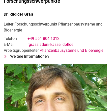
Forschungsschwerpunkte
Dr.
Rüdiger
Graß
Leiter Forschungsschwerpunkt Pflan­zen­bau­sys­te­me und
Bio­en­er­gie
Telefon
+49 561 804-1312
E-Mail
rgrass[at]uni-kassel[dot]de
Arbeitsgruppenleiter
Pflanzenbausysteme und Bioenergie
Weitere Informationen
zu Dr. Rüdiger Graß
Leiter Forschungsschwerpunkt Pflan­z