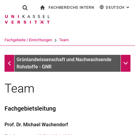
FACHBEREICHS INTERN
DEUTSCH
: AL
Springe direkt zu: Inhalt
Springe direkt zu: Suche
Springe direkt zu: Hauptnav
zur Startseite
Suchformular
Suchbegriff
Für Beschäftigte
English
Suchmaschine
Fachgebiete / Einrichtungen
Team
Suchen (öffnet externen Link in einem 
Fachgebiete / Einrichtungen
Unter
Grünlandwissenschaft und Nachwachsende
Rohstoffe - GNR
Team
Fachgebietsleitung
Prof. Dr.
Michael
Wachendorf