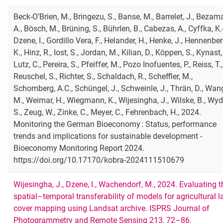
Beck-O’Brien, M., Bringezu, S., Banse, M., Barrelet, J., Bezam
A., Bösch, M., Brüning, S., Bührlen, B., Cabezas, A., Cyffka, K.-
Dzene, I., Gordillo Vera, F., Helander, H., Henke, J., Hennenber
K., Hinz, R., Iost, S., Jordan, M., Kilian, D., Köppen, S., Kynast, 
Lutz, C., Pereira, S., Pfeiffer, M., Pozo Inofuentes, P., Reiss, T.,
Reuschel, S., Richter, S., Schaldach, R., Scheffler, M.,
Schomberg, A.C., Schüngel, J., Schweinle, J., Thrän, D., Wan
M., Weimar, H., Wiegmann, K., Wijesingha, J., Wilske, B., Wyd
S., Zeug, W., Zinke, C., Meyer, C., Fehrenbach, H., 2024.
Monitoring the German Bioeconomy : Status, performance
trends and implications for sustainable development -
Bioeconomy Monitoring Report 2024.
https://doi.org/10.17170/kobra-2024111510679
Wijesingha, J., Dzene, I., Wachendorf, M., 2024. Evaluating t
spatial–temporal transferability of models for agricultural 
cover mapping using Landsat archive. ISPRS Journal of
Photogrammetry and Remote Sensing 213, 72–86.