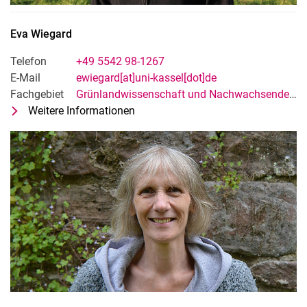
Eva
Wiegard
Telefon
+49 5542 98-1267
E-Mail
ewiegard[at]uni-kassel[dot]de
Fachgebiet
Grünlandwissenschaft und Nachwachsende Rohstoffe
Weitere Informationen
zu Eva Wiegard
Technische*r Mitarbeiter*in