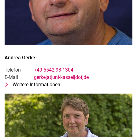
Andrea
Gerke
Telefon
+49 5542 98-1304
E-Mail
gerke[at]uni-kassel[dot]de
Weitere Informationen
zu Andrea Gerke
Tech-Admin