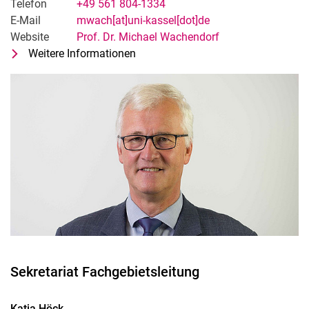
Telefon
+49 561 804-1334
E-Mail
mwach[at]uni-kassel[dot]de
Website
Prof. Dr. Michael Wachendorf
Weitere Informationen
zu Prof. Dr. Michael Wachendorf
Fachgebietsleiter Grünlandwissen
Sekretariat Fachgebietsleitung
Katja
Höck