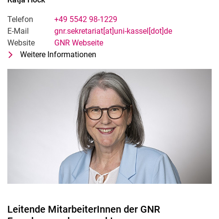
Telefon
+49 5542 98-1229
E-Mail
gnr.sekretariat[at]uni-kassel[dot]de
Website
GNR Webseite
Weitere Informationen
zu Katja Höck
Sekretariat Fachgebietsleitung GNR
Leitende MitarbeiterInnen der GNR