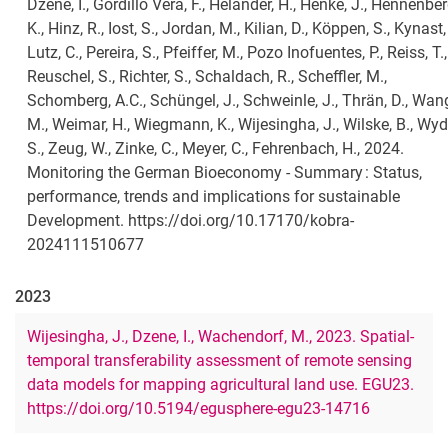
Dzene, I., Gordillo Vera, F., Helander, H., Henke, J., Hennenber
K., Hinz, R., Iost, S., Jordan, M., Kilian, D., Köppen, S., Kynast, 
Lutz, C., Pereira, S., Pfeiffer, M., Pozo Inofuentes, P., Reiss, T.,
Reuschel, S., Richter, S., Schaldach, R., Scheffler, M.,
Schomberg, A.C., Schüngel, J., Schweinle, J., Thrän, D., Wan
M., Weimar, H., Wiegmann, K., Wijesingha, J., Wilske, B., Wyd
S., Zeug, W., Zinke, C., Meyer, C., Fehrenbach, H., 2024.
Monitoring the German Bioeconomy - Summary : Status,
performance, trends and implications for sustainable
Development. https://doi.org/10.17170/kobra-
2024111510677
2023
Wijesingha, J., Dzene, I., Wachendorf, M., 2023. Spatial-
temporal transferability assessment of remote sensing
data models for mapping agricultural land use. EGU23.
https://doi.org/10.5194/egusphere-egu23-14716