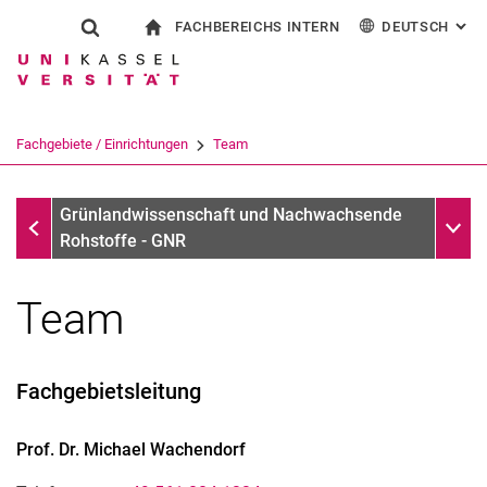
FACHBEREICHS INTERN
DEUTSCH
: AL
Springe direkt zu: Inhalt
Springe direkt zu: Suche
Springe direkt zu: Hauptnav
zur Startseite
Suchformular
Suchbegriff
Für Beschäftigte
English
Suchmaschine
Fachgebiete / Einrichtungen
Team
Suchen (öffnet externen Link in einem 
Fachgebiete / Einrichtungen
Unter
Grünlandwissenschaft und Nachwachsende
Rohstoffe - GNR
Team
Fachgebietsleitung
Prof. Dr.
Michael
Wachendorf