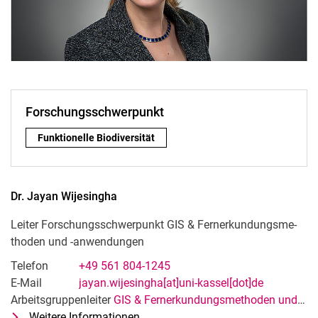
Forschungsschwerpunkt
Forschungsschwerpunkt:
Funktionelle Biodiversität
Dr.
Jayan
Wijesingha
Leiter Forschungsschwerpunkt GIS & Fern­er­kun­dungs­me­
tho­den und -an­wen­dun­gen
Telefon
+49 561 804-1245
E-Mail
jayan.wijesingha[at]uni-kassel[dot]de
Arbeitsgruppenleiter
GIS & Fernerkundungsmethoden und -anwendungen
Weitere Informationen
zu Dr. Jayan Wijesingha