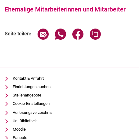
Ehemalige Mit­ar­bei­te­rin­nen und Mit­ar­bei­ter
Seite über E-Mail teilen
Seite über WhatsApp teilen (exter
Seite über Facebook teile
Adresse der Seite
Seite teilen:
Kontakt & Anfahrt
Einrichtungen suchen
Stellenangebote
Cookie-Einstellungen
Vorlesungsverzeichnis
Uni-Bibliothek
Moodle
Panopto