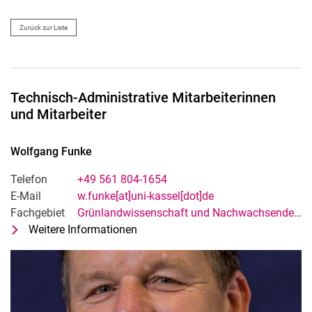
Zurück zur Liste
Technisch-Administrative Mitarbeiterinnen
und Mitarbeiter
Wolfgang
Funke
Telefon
+49 561 804-1654
E-Mail
w.funke[at]uni-kassel[dot]de
Fachgebiet
Grünlandwissenschaft und Nachwachsende Rohstoffe
Weitere Informationen
zu Wolfgang Funke
Tech-Admin