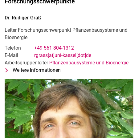
Forschungsschwerpunkte
Dr.
Rüdiger
Graß
Leiter Forschungsschwerpunkt Pflan­zen­bau­sys­te­me und
Bio­en­er­gie
Telefon
+49 561 804-1312
E-Mail
rgrass[at]uni-kassel[dot]de
Arbeitsgruppenleiter
Pflanzenbausysteme und Bioenergie
Weitere Informationen
zu Dr. Rüdiger Graß
Leiter Forschungsschwerpunkt Pflan­z