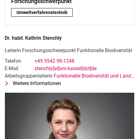
Forschungsschwerpunkt
Forschungsschwerpunkt:
Umweltverfahrenstechnik
Dr. habil.
Kathrin
Stenchly
Leiterin Forschungsschwerpunkt Funktionelle Biodiversität
Telefon
+49 5542 98-1248
E-Mail
stenchly[at]uni-kassel[dot]de
Arbeitsgruppenleiterin
Funktionelle Biodiversität und Landschaftsökologie
Weitere Informationen
zu Dr. habil. Kathrin Stenchly
Leiterin Forschungsschwerpunkt Fun