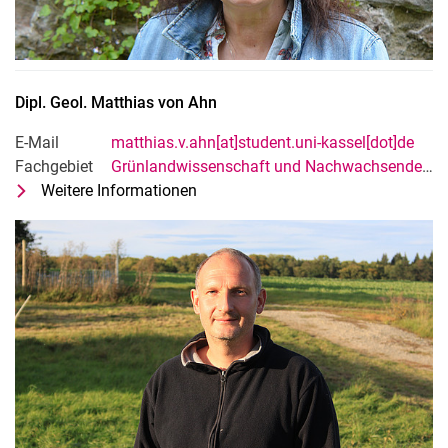
Dipl. Geol.
Matthias
von Ahn
E-Mail
matthias.v.ahn[at]student.uni-kassel[dot]de
Fachgebiet
Grünlandwissenschaft und Nachwachsende Rohstoffe
Weitere Informationen
zu Dipl. Geol. Matthias von Ahn
Administrativ-technischer Mitarbeit