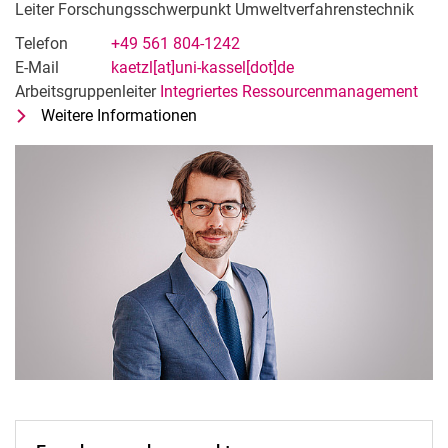
Leiter Forschungsschwerpunkt Umweltverfahrenstechnik
Telefon
+49 561 804-1242
E-Mail
kaetzl[at]uni-kassel[dot]de
Arbeitsgruppenleiter
Integriertes Ressourcenmanagement
Weitere Informationen
zu Dr. Ing. Korbinian Kätzl
Leiter Forschungsschwerpunkt Umw