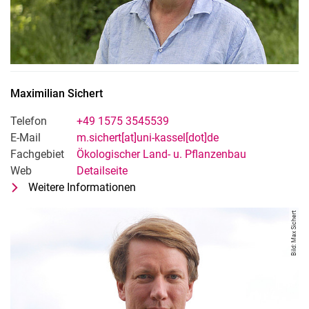
Maximilian
Sichert
Telefon
+49 1575 3545539
E-Mail
m.sichert[at]uni-kassel[dot]de
Fachgebiet
Ökologischer Land- u. Pflanzenbau
Web
Detailseite
Weitere Informationen
zu Maximilian Sichert
Leitung Feldversuchswesen
Bild: Max Sichert