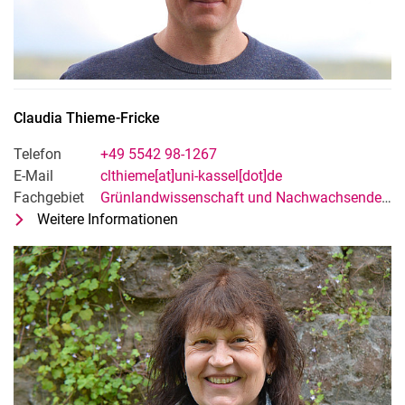
Claudia
Thieme-Fricke
Telefon
+49 5542 98-1267
E-Mail
clthieme[at]uni-kassel[dot]de
Fachgebiet
Grünlandwissenschaft und Nachwachsende Rohstoffe
Weitere Informationen
zu Claudia Thieme-Fricke
Technische*r Mitarbeiter*in