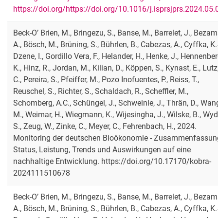
https://doi.org/https://doi.org/10.1016/j.isprsjprs.2024.05.
Beck-O’ Brien, M., Bringezu, S., Banse, M., Barrelet, J., Bezam
A., Bösch, M., Brüning, S., Bührlen, B., Cabezas, A., Cyffka, K.-
Dzene, I., Gordillo Vera, F., Helander, H., Henke, J., Hennenber
K., Hinz, R., Jordan, M., Kilian, D., Köppen, S., Kynast, E., Lutz
C., Pereira, S., Pfeiffer, M., Pozo Inofuentes, P., Reiss, T.,
Reuschel, S., Richter, S., Schaldach, R., Scheffler, M.,
Schomberg, A.C., Schüngel, J., Schweinle, J., Thrän, D., Wan
M., Weimar, H., Wiegmann, K., Wijesingha, J., Wilske, B., Wyd
S., Zeug, W., Zinke, C., Meyer, C., Fehrenbach, H., 2024.
Monitoring der deutschen Bioökonomie - Zusammenfassung
Status, Leistung, Trends und Auswirkungen auf eine
nachhaltige Entwicklung. https://doi.org/10.17170/kobra-
2024111510678
Beck-O’ Brien, M., Bringezu, S., Banse, M., Barrelet, J., Bezam
A., Bösch, M., Brüning, S., Bührlen, B., Cabezas, A., Cyffka, K.-