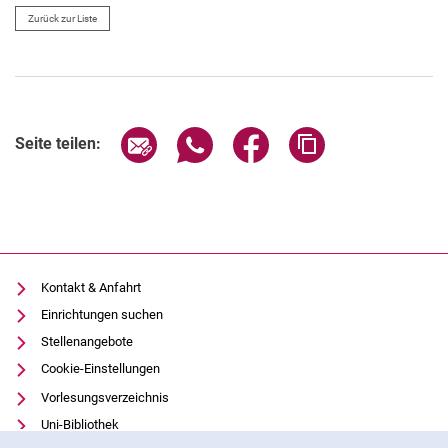
Zurück zur Liste
Seite über E-Mail teilen
Seite über WhatsApp teilen (exter
Seite über Facebook teile
Adresse der Seite
Seite teilen:
Kontakt & Anfahrt
Einrichtungen suchen
Stellenangebote
Cookie-Einstellungen
Vorlesungsverzeichnis
Uni-Bibliothek
Cookie-Hinweis