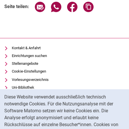
Seite über E-Mail teilen
Seite über WhatsApp teilen (exter
Seite über Facebook teile
Adresse der Seite
Seite teilen:
Kontakt & Anfahrt
Einrichtungen suchen
Stellenangebote
Cookie-Einstellungen
Vorlesungsverzeichnis
Uni-Bibliothek
Cookie-Hinweis
Moodle
Diese Website verwendet ausschließlich technisch
Panopto
notwendige Cookies. Für die Nutzungsanalyse mit der
Software Matomo setzen wir keine Cookies ein. Die
Datenschutz
Analyse erfolgt anonymisiert und erlaubt keine
Barrierefreiheit
Rückschlüsse auf einzelne Besucher*innen. Cookies von
Transparenter KI-Einsatz