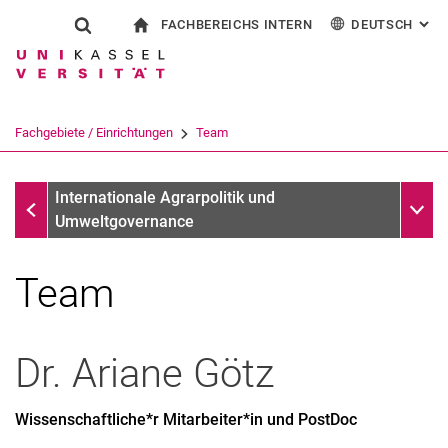
FACHBEREICHS INTERN
DEUTSCH
: AL
Springe direkt zu: Inhalt
Springe direkt zu: Suche
Springe direkt zu: Hauptnav
zur Startseite
Suchformular
Suchbegriff
Für Beschäftigte
English
Suchmaschine
Fachgebiete / Einrichtungen
Team
Suchen (öffnet externen Link in einem 
Fachgebiete / Einrichtungen
Unter
Internationale Agrarpolitik und
Umweltgovernance
Team
Alumni
Dr.
Ariane
Götz
Gastwissenschaftler*innen
Wissenschaftliche*r Mitarbeiter*in und PostDoc