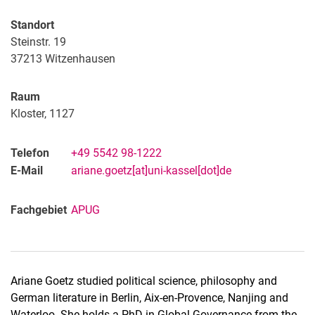
Standort
Steinstr. 19
37213
Witzenhausen
Raum
Kloster, 1127
Telefon
+49 5542 98-1222
E-Mail
ariane.goetz[at]uni-kassel[dot]de
Fachgebiet
APUG
Ariane Goetz studied political science, philosophy and
German literature in Berlin, Aix-en-Provence, Nanjing and
Waterloo. She holds a PhD in Global Governance from the