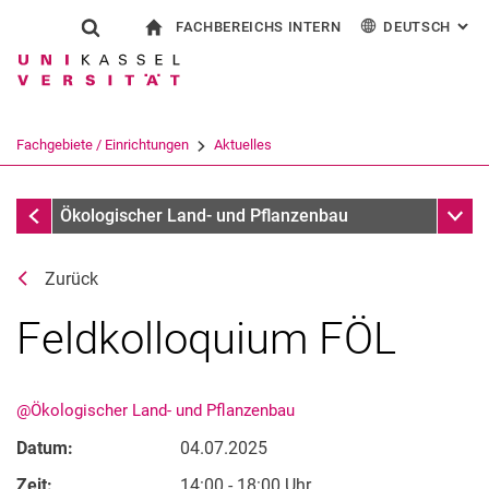
FACHBEREICHS INTERN
DEUTSCH
: AL
Springe direkt zu: Inhalt
Springe direkt zu: Suche
Springe direkt zu: Hauptnav
zur Startseite
Suchformular
Suchbegriff
Für Beschäftigte
English
Suchmaschine
Fachgebiete / Einrichtungen
Aktuelles
Suchen (öffnet externen Link in einem 
Aktuelles
Unter
Ökologischer Land- und Pflanzenbau
Zurück
Feldkolloquium FÖL
Videos
Preise
Unerwartetes
@Ökologischer Land- und Pflanzenbau
Flyersammlung
Datum:
04.07.2025
Projekt- und Versuchsführer
Zeit:
14:00 - 18:00 Uhr