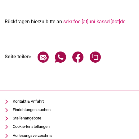
Rückfragen hierzu bitte an
sekr.foel[at]uni-kassel[dot]de
Verwandte Links
Seite über E-Mail teilen
Seite über WhatsApp teilen (exter
Seite über Facebook teile
Adresse der Seite
Seite teilen:
Kontakt & Anfahrt
Einrichtungen suchen
Stellenangebote
Cookie-Einstellungen
Vorlesungsverzeichnis