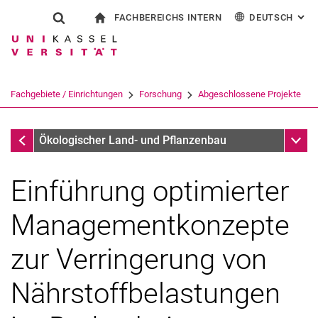
FACHBEREICHS INTERN
DEUTSCH
: AL
Springe direkt zu: Inhalt
Springe direkt zu: Suche
Springe direkt zu: Hauptnav
zur Startseite
Suchformular
Suchbegriff
Für Beschäftigte
English
Suchmaschine
Fachgebiete / Einrichtungen
Forschung
Abgeschlossene Projekte
Suchen (öffnet externen Link in einem 
Abgeschlossene Projekte
Unter
Ökologischer Land- und Pflanzenbau
Einführung optimierter
Managementkonzepte
zur Verringerung von
Nährstoffbelastungen