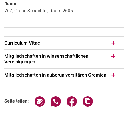
Raum
WIZ, Grüne Schachtel, Raum 2606
Cur­ri­cu­lum Vi­tae
Mitgliedschaften in wissenschaftlichen
Vereinigungen
Mitgliedschaften in außeruniversitären Gremien
Seite über E-Mail teilen
Seite über WhatsApp teilen (exter
Seite über Facebook teile
Adresse der Seite
Seite teilen: