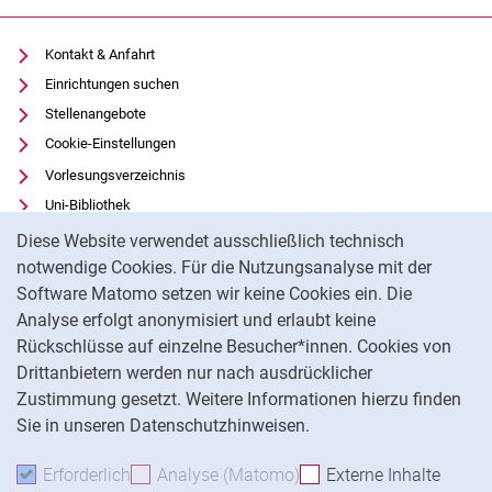
Kontakt & Anfahrt
Einrichtungen suchen
Stellenangebote
Cookie-Einstellungen
Vorlesungsverzeichnis
Uni-Bibliothek
Cookie-Hinweis
Moodle
Diese Website verwendet ausschließlich technisch
Panopto
notwendige Cookies. Für die Nutzungsanalyse mit der
Software Matomo setzen wir keine Cookies ein. Die
Datenschutz
Analyse erfolgt anonymisiert und erlaubt keine
Barrierefreiheit
Rückschlüsse auf einzelne Besucher*innen. Cookies von
Transparenter KI-Einsatz
Drittanbietern werden nur nach ausdrücklicher
Impressum
Zustimmung gesetzt. Weitere Informationen hierzu finden
Sie in unseren Datenschutzhinweisen.
Na
Erforderlich
Erforderliche Cookies akzeptieren
Analyse (Matomo)
Analyse-Cookies akzepti
Externe Inhalte
: Exte