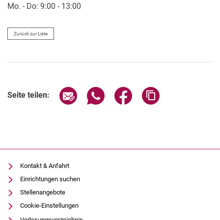
Mo. - Do: 9:00 - 13:00
Zurück zur Liste
Seite über E-Mail teilen
Seite über WhatsApp teilen (exter
Seite über Facebook teile
Adresse der Seite
Seite teilen:
Kontakt & Anfahrt
Einrichtungen suchen
Stellenangebote
Cookie-Einstellungen
Vorlesungsverzeichnis