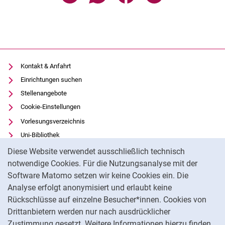
Kontakt & Anfahrt
Einrichtungen suchen
Stellenangebote
Cookie-Einstellungen
Vorlesungsverzeichnis
Uni-Bibliothek
Cookie-Hinweis
Moodle
Diese Website verwendet ausschließlich technisch
Panopto
notwendige Cookies. Für die Nutzungsanalyse mit der
Software Matomo setzen wir keine Cookies ein. Die
Datenschutz
Analyse erfolgt anonymisiert und erlaubt keine
Barrierefreiheit
Rückschlüsse auf einzelne Besucher*innen. Cookies von
Transparenter KI-Einsatz
Drittanbietern werden nur nach ausdrücklicher
Impressum
Zustimmung gesetzt. Weitere Informationen hierzu finden