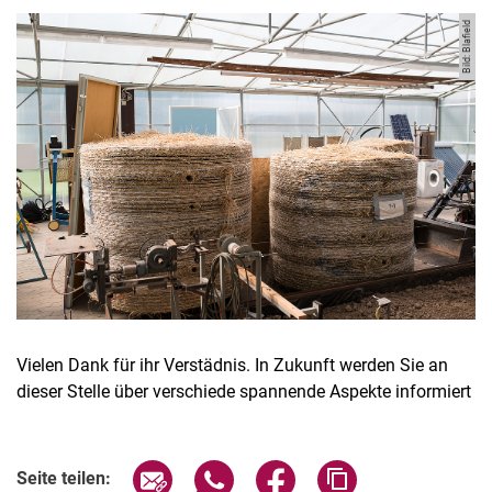
Bild: Blafield
Kurzfilme
Medienbeiträge
Jahresberichte
Absolvent:innen-Jahrgänge
Abgeschlossene Promotionen
Pressearchiv
Vielen Dank für ihr Verstädnis. In Zukunft werden Sie an
Geschichte des Fachbereich Ökologische Agrarwissenschaften
dieser Stelle über verschiede spannende Aspekte informiert
Witzenhausen und der Kolonialismus
Seite über E-Mail teilen
Seite über WhatsApp teilen (exter
Seite über Facebook teile
Adresse der Seite
Seite teilen: