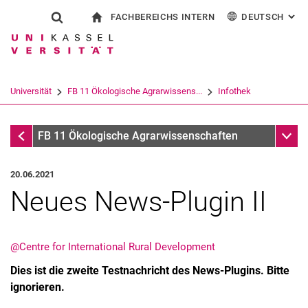
FACHBEREICHS INTERN
DEUTSCH
: AL
Springe direkt zu: Inhalt
Springe direkt zu: Suche
Springe direkt zu: Hauptnav
zur Startseite
Suchformular
Suchbegriff
Für Beschäftigte
English
Suchmaschine
Universität
FB 11 Ökologische Agrarwissens...
Infothek
Suchen (öffnet externen Link in einem 
Infothek
Unter
FB 11 Ökologische Agrarwissenschaften
20.06.2021
Neues News-Plugin II
@Centre for International Rural Development
Dies ist die zweite Testnachricht des News-Plugins. Bitte
ignorieren.