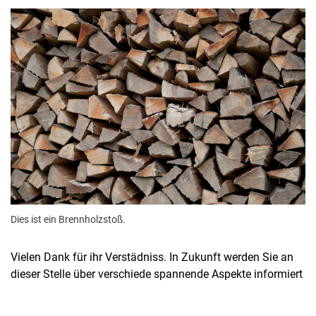
Kurzfilme
Medienbeiträge
Jahresberichte
Absolvent:innen-Jahrgänge
Abgeschlossene Promotionen
Dies ist ein Brennholzstoß.
Pressearchiv
Geschichte des Fachbereich Ökologische Agrarwissenschaften
Vielen Dank für ihr Verstädniss. In Zukunft werden Sie an
Witzenhausen und der Kolonialismus
dieser Stelle über verschiede spannende Aspekte informiert