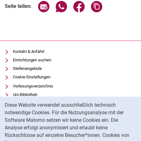
Seite über E-Mail teilen
Seite über WhatsApp teilen (exter
Seite über Facebook teile
Adresse der Seite
Seite teilen:
Kontakt & Anfahrt
Einrichtungen suchen
Stellenangebote
Cookie-Einstellungen
Vorlesungsverzeichnis
Uni-Bibliothek
Cookie-Hinweis
Moodle
Diese Website verwendet ausschließlich technisch
Panopto
notwendige Cookies. Für die Nutzungsanalyse mit der
Software Matomo setzen wir keine Cookies ein. Die
Datenschutz
Analyse erfolgt anonymisiert und erlaubt keine
Barrierefreiheit
Rückschlüsse auf einzelne Besucher*innen. Cookies von
Transparenter KI-Einsatz