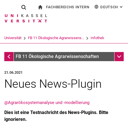
FACHBEREICHS INTERN
DEUTSCH
: AL
Springe direkt zu: Inhalt
Springe direkt zu: Suche
Springe direkt zu: Hauptnav
zur Startseite
Suchformular
Suchbegriff
Für Beschäftigte
English
Suchmaschine
Universität
FB 11 Ökologische Agrarwissens...
Infothek
Suchen (öffnet externen Link in einem 
Infothek
Unter
FB 11 Ökologische Agrarwissenschaften
21.06.2021
Neues News-Plugin
@Agrarökosystemanalyse und -modellierung
Dies ist eine Testnachricht des News-Plugins. Bitte
ignorieren.