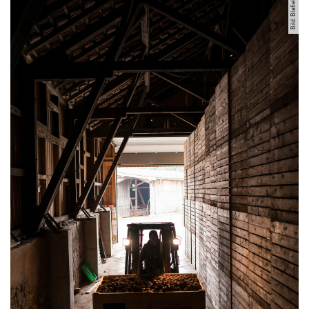
Bild: Blafield
Kurzfilme
Medienbeiträge
Jahresberichte
Absolvent:innen-Jahrgänge
Abgeschlossene Promotionen
Pressearchiv
Geschichte des Fachbereich Ökologische Agrarwissenschaften
Witzenhausen und der Kolonialismus