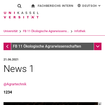
FACHBEREICHS INTERN
DEUTSCH
: AL
Springe direkt zu: Inhalt
Springe direkt zu: Suche
Springe direkt zu: Hauptnav
zur Startseite
Suchformular
Suchbegriff
Für Beschäftigte
English
Suchmaschine
Universität
FB 11 Ökologische Agrarwissens...
Infothek
Suchen (öffnet externen Link in einem 
Infothek
Unter
FB 11 Ökologische Agrarwissenschaften
21.06.2021
News 1
@Agrartechnik
1234