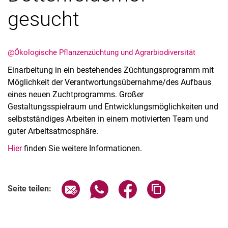
gesucht
@Ökologische Pflanzenzüchtung und Agrarbiodiversität
Einarbeitung in ein bestehendes Züchtungsprogramm mit
Möglichkeit der Verantwortungsübernahme/des Aufbaus
Kurzfilme
eines neuen Zuchtprogramms. Großer
Medienbeiträge
Gestaltungsspielraum und Entwicklungsmöglichkeiten und
selbstständiges Arbeiten in einem motivierten Team und
Jahresberichte
guter Arbeitsatmosphäre.
Absolvent:innen-Jahrgänge
Hier
Abgeschlossene Promotionen
finden Sie weitere Informationen.
Pressearchiv
Geschichte des Fachbereich Ökologische Agrarwissenschaften
Seite über E-Mail teilen
Seite über WhatsApp teilen (exter
Seite über Facebook teile
Adresse der Seite
Seite teilen:
Witzenhausen und der Kolonialismus