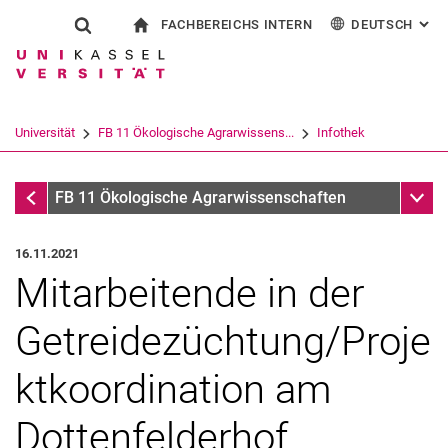
FACHBEREICHS INTERN
DEUTSCH
: AL
Springe direkt zu: Inhalt
Springe direkt zu: Suche
Springe direkt zu: Hauptnav
zur Startseite
Suchformular
Suchbegriff
Für Beschäftigte
English
Suchmaschine
Universität
FB 11 Ökologische Agrarwissens...
Infothek
Suchen (öffnet externen Link in einem 
Infothek
Unter
FB 11 Ökologische Agrarwissenschaften
16.11.2021
Mitarbeitende in der
Getreidezüchtung/Proje
ktkoordination am
Dottenfelderhof