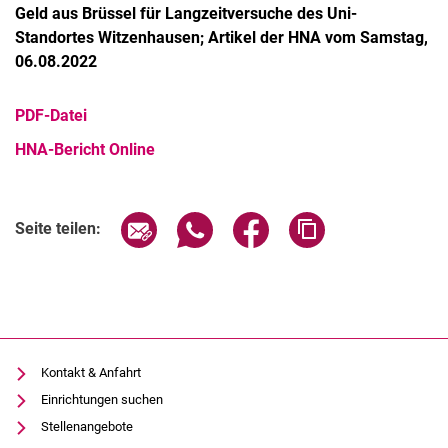
Geld aus Brüssel für Langzeitversuche des Uni-
Standortes Witzenhausen; Artikel der HNA vom Samstag,
06.08.2022
PDF-Datei
HNA-Bericht Online
Kurzfilme
Medienbeiträge
Seite über E-Mail teilen
Seite über WhatsApp teilen (exter
Seite über Facebook teile
Adresse der Seite
Seite teilen:
Jahresberichte
Absolvent:innen-Jahrgänge
Abgeschlossene Promotionen
Pressearchiv
Geschichte des Fachbereich Ökologische Agrarwissenschaften
Kontakt & Anfahrt
Witzenhausen und der Kolonialismus
Einrichtungen suchen
Stellenangebote