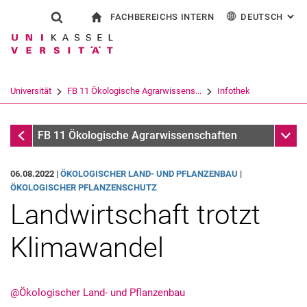
FACHBEREICHS INTERN
DEUTSCH
: AL
Springe direkt zu: Inhalt
Springe direkt zu: Suche
Springe direkt zu: Hauptnav
zur Startseite
Suchformular
Suchbegriff
Für Beschäftigte
English
Suchmaschine
Universität
FB 11 Ökologische Agrarwissens...
Infothek
Suchen (öffnet externen Link in einem 
Infothek
Unter
FB 11 Ökologische Agrarwissenschaften
06.08.2022 |
ÖKOLOGISCHER LAND- UND PFLANZENBAU
|
ÖKOLOGISCHER PFLANZENSCHUTZ
Land­wirt­schaft trotzt
Kli­ma­wan­del
@Ökologischer Land- und Pflanzenbau