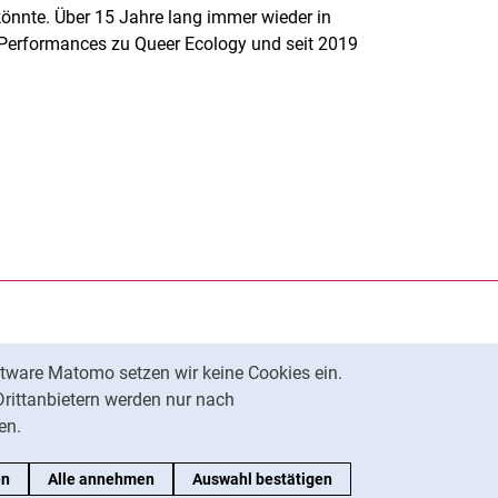
önnte. Über 15 Jahre lang immer wieder in
e-Performances zu Queer Ecology und seit 2019
rner Link, öffnet neues Fenster)
en (externer Link, öffnet neues Fenster)
te kopieren
tware Matomo setzen wir keine Cookies ein.
Nach oben
Drittanbietern werden nur nach
en.
en
Alle annehmen
Auswahl bestätigen