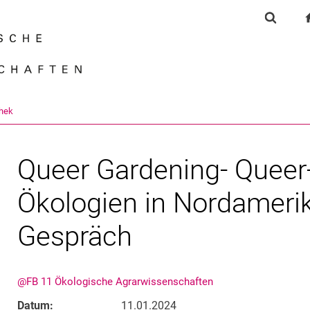
Springe direkt zu: Inhalt
Springe direkt zu: Suche
Springe direkt zu: Hauptnav
Suchfor
Suchmas
thek
Queer Gardening- Queer
Ökologien in Nordamerik
Gespräch
@FB 11 Ökologische Agrarwissenschaften
Datum:
11.01.2024