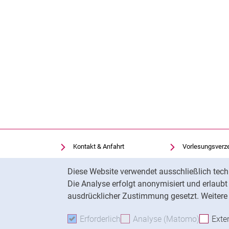
Kontakt & Anfahrt
Vorlesungsverz
Einrichtungen suchen
Uni-Bibliothek
Cookie-Hinweis
Diese Website verwendet ausschließlich tech
Stellenangebote
Moodle
Die Analyse erfolgt anonymisiert und erlaub
Cookie-Einstellungen
Panopto
ausdrücklicher Zustimmung gesetzt. Weitere 
Erforderlich
Erforderliche Cookies akzeptie
Analyse (Matomo)
Analyse
Exte