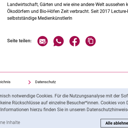
Landwirtschaft, Gärten und wie eine andere Welt aussehen k
Ökodörfern und Bio-Höfen Zeit verbracht. Seit 2017 Lectur
selbstständige MedienkünstlerIn
Verwandte Links
Seite über E-Mail teilen
Seite über WhatsApp teilen (exte
Seite über Facebook teil
Adresse der Sei
Seite teilen:
eichnis
Datenschutz
Barrierefreiheit
nisch notwendige Cookies. Für die Nutzungsanalyse mit der Sof
Transparenter KI-Einsatz
t keine Rückschlüsse auf einzelne Besucher*innen. Cookies von 
Impressum
Informationen hierzu finden Sie in unseren Datenschutzhinweis
ren
-Cookies akzeptieren
rne Inhalte
: Externe Inhalte / Cookies akzeptieren
Alle ablehn