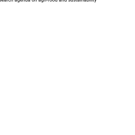
rner Link, öffnet neues Fenster)
en (externer Link, öffnet neues Fenster)
te kopieren