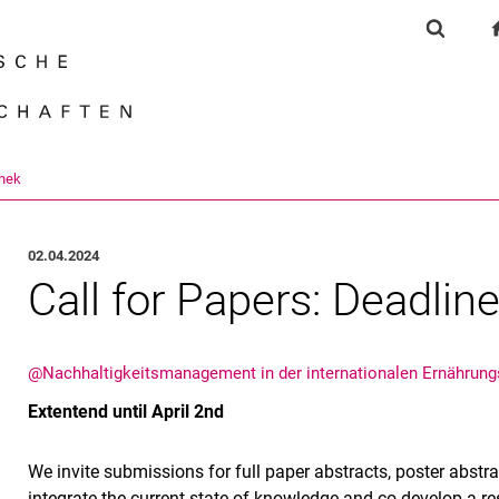
Springe direkt zu: Inhalt
Springe direkt zu: Suche
Springe direkt zu: Hauptnav
Suchfor
Suchmas
thek
02.04.2024
Call for Papers: Deadlin
@Nachhaltigkeitsmanagement in der internationalen Ernährung
Extentend until April 2nd
We invite submissions for full paper abstracts, poster abstr
integrate the current state of knowledge and co-develop a r