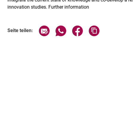
innovation studies. Further information
Seite über E-Mail teilen
Seite über WhatsApp teilen (exte
Seite über Facebook teil
Adresse der Sei
Seite teilen: