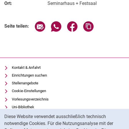
Ort:
Seminarhaus + Festsaal
Verwandte Links
Seite über E-Mail teilen
Seite über WhatsApp teilen (exter
Seite über Facebook teile
Adresse der Seite
Seite teilen:
Kurzfilme
Medienbeiträge
Jahresberichte
Kontakt & Anfahrt
Absolvent:innen-Jahrgänge
Einrichtungen suchen
Stellenangebote
Abgeschlossene Promotionen
Cookie-Einstellungen
Pressearchiv
Vorlesungsverzeichnis
Geschichte des Fachbereich Ökologische Agrarwissenschaften
Uni-Bibliothek
Witzenhausen und der Kolonialismus
Cookie-Hinweis
Moodle
Diese Website verwendet ausschließlich technisch
Panopto
notwendige Cookies. Für die Nutzungsanalyse mit der