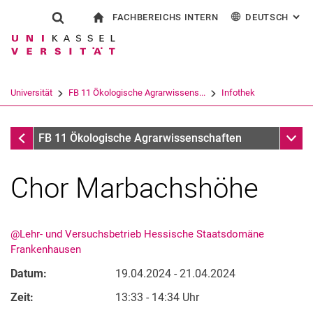
FACHBEREICHS INTERN
DEUTSCH
: AL
Springe direkt zu: Inhalt
Springe direkt zu: Suche
Springe direkt zu: Hauptnav
zur Startseite
Suchformular
Suchbegriff
Für Beschäftigte
English
Suchmaschine
Universität
FB 11 Ökologische Agrarwissens...
Infothek
Suchen (öffnet externen Link in einem 
Infothek
Unter
FB 11 Ökologische Agrarwissenschaften
Chor Marbachshöhe
@Lehr- und Versuchsbetrieb Hessische Staatsdomäne
Frankenhausen
Datum:
19.04.2024 - 21.04.2024
Zeit:
13:33 - 14:34 Uhr