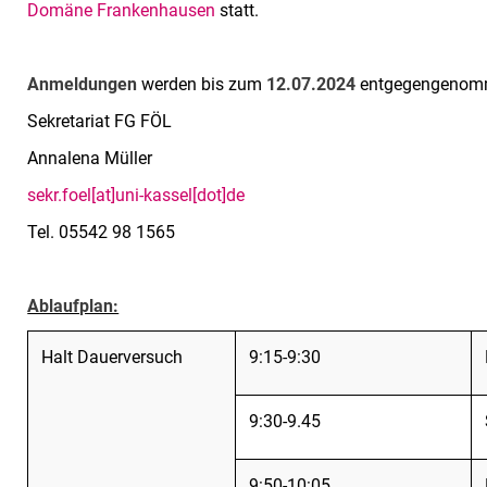
Domäne Frankenhausen
statt.
Anmeldungen
werden bis zum
12.07.2024
entgegengenom
Sekretariat FG FÖL
Annalena Müller
sekr.foel[at]uni-kassel[dot]de
Tel. 05542 98 1565
Ablaufplan:
Halt Dauerversuch
9:15-9:30
9:30-9.45
9:50-10:05