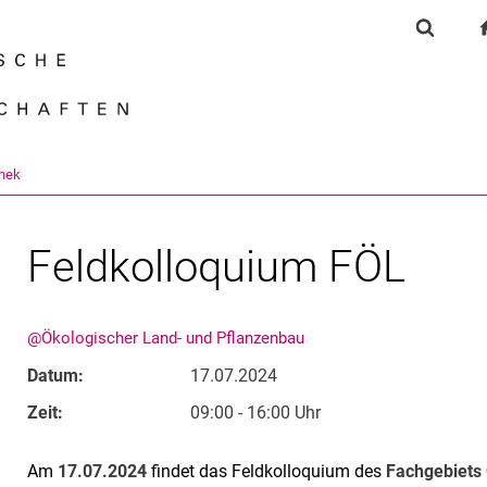
Springe direkt zu: Inhalt
Springe direkt zu: Suche
Springe direkt zu: Hauptnav
Suchfor
Suchmas
thek
Feldkolloquium FÖL
@Ökologischer Land- und Pflanzenbau
Datum:
17.07.2024
Zeit:
09:00 - 16:00 Uhr
Am
17.07.2024
findet das Feldkolloquium des
Fachgebiets