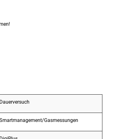
men!
Dauerversuch
Smartmanagement/Gasmessungen
DigiPlus