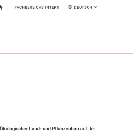
FACHBEREICHS INTERN
DEUTSCH
: ALTERNATIVE SEI
igation
zur Startseite
mular
chine
Für Beschäftigte
English
Suchen (öffnet externen Link in einem neuen Fenst
 Ökologischer Land- und Pflanzenbau
auf der