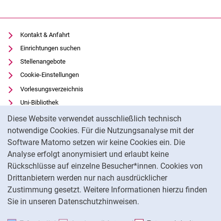
Kontakt & Anfahrt
Einrichtungen suchen
Stellenangebote
Cookie-Einstellungen
Vorlesungsverzeichnis
Uni-Bibliothek
Cookie-Hinweis
Moodle
Diese Website verwendet ausschließlich technisch
Panopto
notwendige Cookies. Für die Nutzungsanalyse mit der
Software Matomo setzen wir keine Cookies ein. Die
Datenschutz
Analyse erfolgt anonymisiert und erlaubt keine
Barrierefreiheit
Rückschlüsse auf einzelne Besucher*innen. Cookies von
Transparenter KI-Einsatz
Drittanbietern werden nur nach ausdrücklicher
Impressum
Zustimmung gesetzt. Weitere Informationen hierzu finden
Sie in unseren Datenschutzhinweisen.
Na