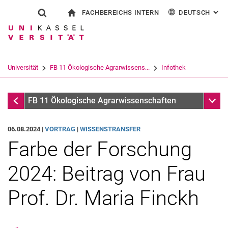
FACHBEREICHS INTERN
DEUTSCH
: AL
Springe direkt zu: Inhalt
Springe direkt zu: Suche
Springe direkt zu: Hauptnav
zur Startseite
Suchformular
Suchbegriff
Für Beschäftigte
English
Suchmaschine
Universität
FB 11 Ökologische Agrarwissens...
Infothek
Suchen (öffnet externen Link in einem 
Infothek
Unter
FB 11 Ökologische Agrarwissenschaften
06.08.2024 |
VORTRAG
|
WISSENSTRANSFER
Farbe der Forschung
2024: Beitrag von Frau
Prof. Dr. Maria Finckh