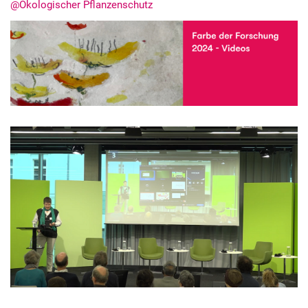
@Ökologischer Pflanzenschutz
Kurzfilme
Medienbeiträge
Jahresberichte
Absolvent:innen-Jahrgänge
Abgeschlossene Promotionen
Pressearchiv
Geschichte des Fachbereich Ökologische Agrarwissenschaften
Witzenhausen und der Kolonialismus