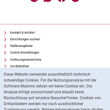
Kontakt & Anfahrt
Einrichtungen suchen
Stellenangebote
Cookie-Einstellungen
Vorlesungsverzeichnis
Uni-Bibliothek
Cookie-Hinweis
Moodle
Diese Website verwendet ausschließlich technisch
Panopto
notwendige Cookies. Für die Nutzungsanalyse mit der
Software Matomo setzen wir keine Cookies ein. Die
Datenschutz
Analyse erfolgt anonymisiert und erlaubt keine
Barrierefreiheit
Rückschlüsse auf einzelne Besucher*innen. Cookies von
Transparenter KI-Einsatz
Drittanbietern werden nur nach ausdrücklicher
Impressum
Zustimmung gesetzt. Weitere Informationen hierzu finden