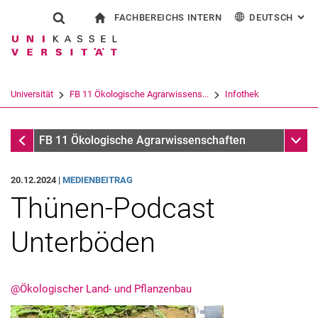
FACHBEREICHS INTERN
DEUTSCH
: AL
Springe direkt zu: Inhalt
Springe direkt zu: Suche
Springe direkt zu: Hauptnav
zur Startseite
Suchformular
Suchbegriff
Für Beschäftigte
English
Suchmaschine
Universität
FB 11 Ökologische Agrarwissens...
Infothek
Suchen (öffnet externen Link in einem 
Infothek
Unter
FB 11 Ökologische Agrarwissenschaften
20.12.2024 |
MEDIENBEITRAG
Thünen-Podcast
Unterböden
@Ökologischer Land- und Pflanzenbau