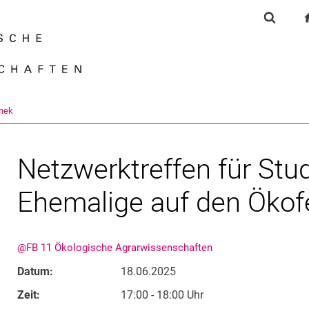
Springe direkt zu: Inhalt
Springe direkt zu: Suche
Springe direkt zu: Hauptnav
Suchfor
Suchmas
thek
Netzwerktreffen für Stu
Ehemalige auf den Ökof
@FB 11 Ökologische Agrarwissenschaften
Datum:
18.06.2025
Zeit:
17:00 - 18:00 Uhr