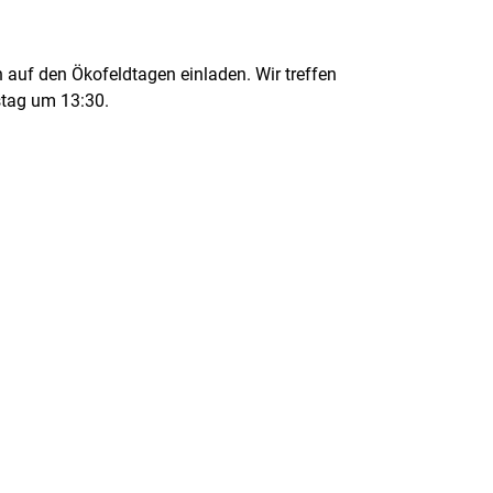
 auf den Ökofeldtagen einladen. Wir treffen
tag um 13:30.
rner Link, öffnet neues Fenster)
en (externer Link, öffnet neues Fenster)
te kopieren