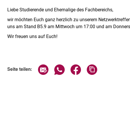
Liebe Studierende und Ehemalige des Fachbereichs,
wir möchten Euch ganz herzlich zu unserem Netzwerktreffen
uns am Stand B5.9 am Mittwoch um 17:00 und am Donners
Wir freuen uns auf Euch!
Verwandte Links
Seite über E-Mail teilen
Seite über WhatsApp teilen (exte
Seite über Facebook teil
Adresse der Sei
Seite teilen: