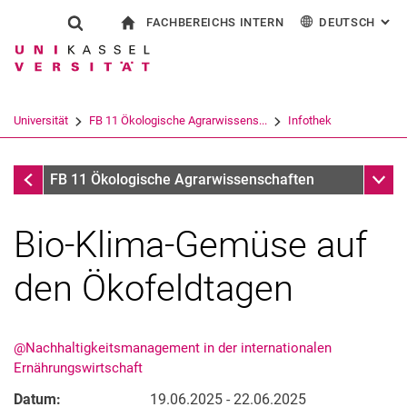
FACHBEREICHS INTERN
DEUTSCH
: AL
Springe direkt zu: Inhalt
Springe direkt zu: Suche
Springe direkt zu: Hauptnav
zur Startseite
Suchformular
Suchbegriff
Für Beschäftigte
English
Suchmaschine
Universität
FB 11 Ökologische Agrarwissens...
Infothek
Suchen (öffnet externen Link in einem 
Infothek
Unter
FB 11 Ökologische Agrarwissenschaften
Bio-Klima-Gemüse auf
den Ökofeldtagen
@Nachhaltigkeitsmanagement in der internationalen
Ernährungswirtschaft
Datum:
19.06.2025 - 22.06.2025