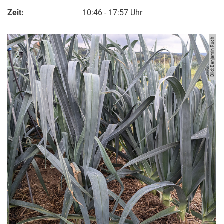
Zeit:
10:46 - 17:57 Uhr
Bild: Benjamin Ruch
Kurzfilme
Medienbeiträge
Jahresberichte
Absolvent:innen-Jahrgänge
Abgeschlossene Promotionen
Pressearchiv
Geschichte des Fachbereich Ökologische Agrarwissenschaften
Witzenhausen und der Kolonialismus