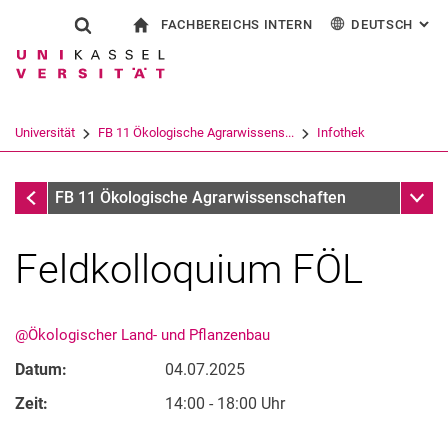
FACHBEREICHS INTERN
DEUTSCH
: AL
Springe direkt zu: Inhalt
Springe direkt zu: Suche
Springe direkt zu: Hauptnav
zur Startseite
Suchformular
Suchbegriff
Für Beschäftigte
English
Suchmaschine
Universität
FB 11 Ökologische Agrarwissens...
Infothek
Suchen (öffnet externen Link in einem 
Infothek
Unter
FB 11 Ökologische Agrarwissenschaften
Feldkolloquium FÖL
@Ökologischer Land- und Pflanzenbau
Datum:
04.07.2025
Zeit:
14:00 - 18:00 Uhr