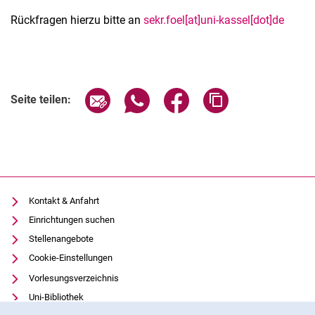
Rückfragen hierzu bitte an
sekr.foel[at]uni-kassel[dot]de
Verwandte Links
Seite über E-Mail teilen
Seite über WhatsApp teilen (exter
Seite über Facebook teile
Adresse der Seite
Seite teilen:
Kontakt & Anfahrt
Einrichtungen suchen
Stellenangebote
Cookie-Einstellungen
Vorlesungsverzeichnis
Uni-Bibliothek
Cookie-Hinweis