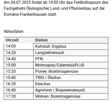
Am 04.07.2025 findet ab 14:00 Uhr das Feldkolloquium des
Fachgebiets Ökologischer Land- und Pflanzenbau auf der
Domäne Frankenhausen statt.
Ablaufplan:
Uhrzeit
Station
Kurzfilme
14:00
Kuhstall: Digiplus
Medienbeiträge
14:20
Langzeitversuch
14:40
Jahresberichte
PFN
15:00
Mohnopoly/CalendulaPLUS
Absolvent:innen-Jahrgänge
15:20
Porree: Bioklimagemüse
Abgeschlossene Promotionen
15:40
TRIO / Ökofun
Pressearchiv
16:20
Klee-Ass
Geschichte des Fachbereich Ökologische Agrarwissenschaften
16:40
Agroforst / Bioporenversuch
Witzenhausen und der Kolonialismus
17:20
Möhren: Bioklimagemüse