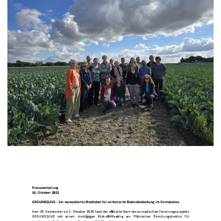
Kurzfilme
Medienbeiträge
Jahresberichte
Absolvent:innen-Jahrgänge
Abgeschlossene Promotionen
Pressearchiv
Geschichte des Fachbereich Ökologische Agrarwissenschaften
Witzenhausen und der Kolonialismus