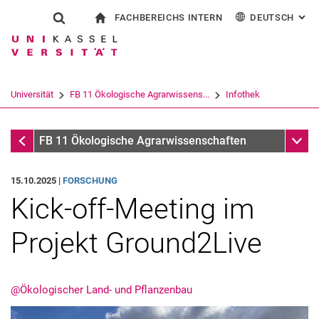
FACHBEREICHS INTERN
DEUTSCH
: AL
Springe direkt zu: Inhalt
Springe direkt zu: Suche
Springe direkt zu: Hauptnav
zur Startseite
Suchformular
Suchbegriff
Für Beschäftigte
English
Suchmaschine
Universität
FB 11 Ökologische Agrarwissens...
Infothek
Suchen (öffnet externen Link in einem 
Infothek
Unter
FB 11 Ökologische Agrarwissenschaften
15.10.2025 |
FORSCHUNG
Kick-off-Meeting im
Projekt Ground2Live
@Ökologischer Land- und Pflanzenbau