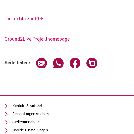
Hier gehts zur PDF
Ground2Live Projekthomepage
Seite über E-Mail teilen
Seite über WhatsApp teilen (exter
Seite über Facebook teile
Adresse der Seite
Seite teilen:
Kontakt & Anfahrt
Einrichtungen suchen
Stellenangebote
Cookie-Einstellungen