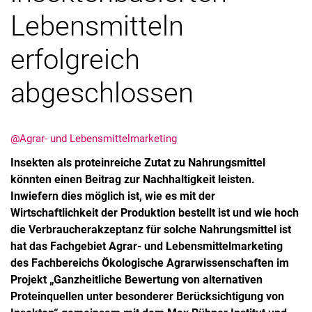
Lebensmitteln
erfolgreich
abgeschlossen
Kurzfilme
@Agrar- und Lebensmittelmarketing
Medienbeiträge
Insekten als proteinreiche Zutat zu Nahrungsmittel
Jahresberichte
könnten einen Beitrag zur Nachhaltigkeit leisten.
Absolvent:innen-Jahrgänge
Inwiefern dies möglich ist, wie es mit der
Abgeschlossene Promotionen
Wirtschaftlichkeit der Produktion bestellt ist und wie hoch
Pressearchiv
die Verbraucherakzeptanz für solche Nahrungsmittel ist
Geschichte des Fachbereich Ökologische Agrarwissenschaften
hat das Fachgebiet Agrar- und Lebensmittelmarketing
Witzenhausen und der Kolonialismus
des Fachbereichs Ökologische Agrarwissenschaften im
Projekt „Ganzheitliche Bewertung von alternativen
Proteinquellen unter besonderer Berücksichtigung von