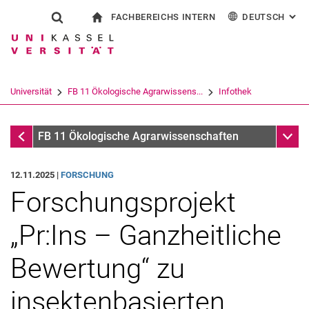
FACHBEREICHS INTERN
DEUTSCH
: AL
Springe direkt zu: Inhalt
Springe direkt zu: Suche
Springe direkt zu: Hauptnav
zur Startseite
Suchformular
Suchbegriff
Für Beschäftigte
English
Suchmaschine
Universität
FB 11 Ökologische Agrarwissens...
Infothek
Suchen (öffnet externen Link in einem 
Infothek
Unter
FB 11 Ökologische Agrarwissenschaften
12.11.2025 |
FORSCHUNG
Forschungsprojekt
„Pr:Ins – Ganzheitliche
Bewertung“ zu
insektenbasierten