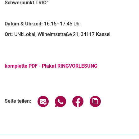
Schwerpunkt TRIO“
Datum & Uhrzeit:
16:15–17:45 Uhr
Ort:
UNI:Lokal, Wilhelmsstraße 21, 34117 Kassel
komplette PDF - Plakat RINGVORLESUNG
Verwandte Links
Seite über E-Mail teilen
Seite über WhatsApp teilen (exter
Seite über Facebook teile
Adresse der Seite
Seite teilen: