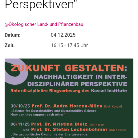
Perspektiven“
@Ökologischer Land- und Pflanzenbau
Datum:
04.12.2025
Zeit:
16:15 - 17:45 Uhr
Kurzfilme
Medienbeiträge
Jahresberichte
Absolvent:innen-Jahrgänge
Abgeschlossene Promotionen
Pressearchiv
Geschichte des Fachbereich Ökologische Agrarwissenschaften
Witzenhausen und der Kolonialismus