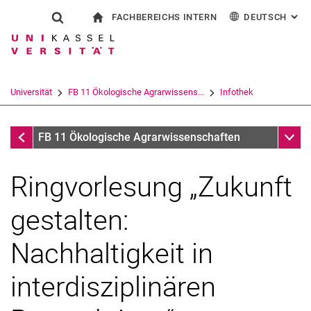
FACHBEREICHS INTERN
DEUTSCH
: AL
Springe direkt zu: Inhalt
Springe direkt zu: Suche
Springe direkt zu: Hauptnav
zur Startseite
Suchformular
Suchbegriff
Für Beschäftigte
English
Suchmaschine
Universität
FB 11 Ökologische Agrarwissens...
Infothek
Suchen (öffnet externen Link in einem 
Infothek
Unter
FB 11 Ökologische Agrarwissenschaften
Ringvorlesung „Zukunft
gestalten:
Nachhaltigkeit in
interdisziplinären