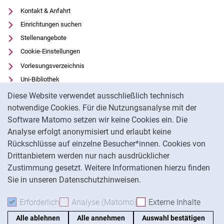
Kontakt & Anfahrt
Einrichtungen suchen
Stellenangebote
Cookie-Einstellungen
Vorlesungsverzeichnis
Uni-Bibliothek
Cookie-Hinweis
Moodle
Diese Website verwendet ausschließlich technisch
Panopto
notwendige Cookies. Für die Nutzungsanalyse mit der
Software Matomo setzen wir keine Cookies ein. Die
Datenschutz
Analyse erfolgt anonymisiert und erlaubt keine
Barrierefreiheit
Rückschlüsse auf einzelne Besucher*innen. Cookies von
Transparenter KI-Einsatz
Drittanbietern werden nur nach ausdrücklicher
Impressum
Zustimmung gesetzt. Weitere Informationen hierzu finden
Sie in unseren Datenschutzhinweisen.
Na
Erforderlich
Erforderliche Cookies akzeptieren
Analyse (Matomo)
Analyse-Cookies akzepti
Externe Inhalte
: Exte
Alle ablehnen
Alle annehmen
Auswahl bestätigen