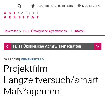
FACHBEREICHS INTERN
DEUTSCH
: AL
Springe direkt zu: Inhalt
Springe direkt zu: Suche
Springe direkt zu: Hauptnav
zur Startseite
Suchformular
Suchbegriff
Für Beschäftigte
English
Suchmaschine
Universität
FB 11 Ökologische Agrarwissens...
Infothek
Suchen (öffnet externen Link in einem 
Infothek
Unter
FB 11 Ökologische Agrarwissenschaften
09.12.2025 |
MEDIENBEITRAG
Projektfilm
Langzeitversuch/smart
MaN²agement