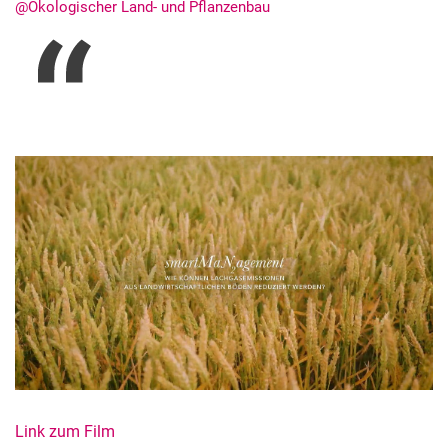
@Ökologischer Land- und Pflanzenbau
Kurzfilme
Medienbeiträge
Jahresberichte
Absolvent:innen-Jahrgänge
Abgeschlossene Promotionen
Pressearchiv
Geschichte des Fachbereich Ökologische Agrarwissenschaften
Witzenhausen und der Kolonialismus
Link zum Film