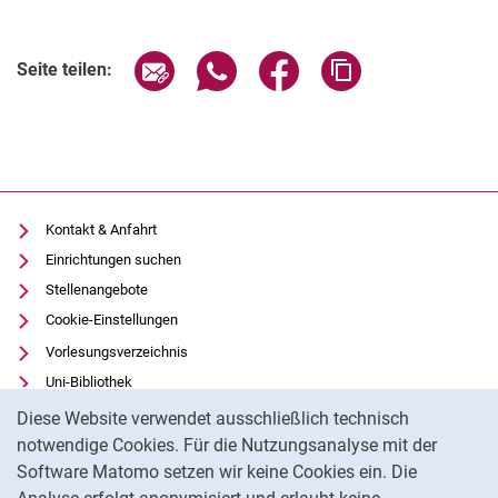
Seite über E-Mail teilen
Seite über WhatsApp teilen (exter
Seite über Facebook teile
Adresse der Seite
Seite teilen:
Kontakt & Anfahrt
Einrichtungen suchen
Stellenangebote
Cookie-Einstellungen
Vorlesungsverzeichnis
Uni-Bibliothek
Cookie-Hinweis
Moodle
Diese Website verwendet ausschließlich technisch
Panopto
notwendige Cookies. Für die Nutzungsanalyse mit der
Software Matomo setzen wir keine Cookies ein. Die
Datenschutz