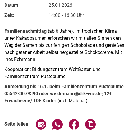
Datum:
25.01.2026
Zeit:
14:00 - 16:30 Uhr
Familiennachmittag
(ab 6 Jahre). Im tropischen Klima
unter Kakaobäumen erforschen wir mit allen Sinnen den
Weg der Samen bis zur fertigen Schokolade und genießen
nach getaner Arbeit selbst hergestellte Schokocreme. Mit
Kurzfilme
Ines Fehrmann.
Medienbeiträge
Kooperation: Bildungszentrum WeltGarten und
Jahresberichte
Familienzentrum Pusteblume.
Absolvent:innen-Jahrgänge
Abgeschlossene Promotionen
Anmeldung bis 16.1. beim Familienzentrum Pusteblume
05542-3079390 oder weidemann@drk-wiz.de; 12€
Pressearchiv
Erwachsene/ 10€ Kinder
(incl. Material)
Geschichte des Fachbereich Ökologische Agrarwissenschaften
Witzenhausen und der Kolonialismus
Verwandte Links
Seite über E-Mail teilen
Seite über WhatsApp teilen (exter
Seite über Facebook teile
Adresse der Seite
Seite teilen: