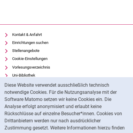
Kontakt & Anfahrt
Einrichtungen suchen
Stellenangebote
Cookie-Einstellungen
Vorlesungsverzeichnis
Uni-Bibliothek
Cookie-Hinweis
Moodle
Diese Website verwendet ausschließlich technisch
Panopto
notwendige Cookies. Für die Nutzungsanalyse mit der
Software Matomo setzen wir keine Cookies ein. Die
Datenschutz
Analyse erfolgt anonymisiert und erlaubt keine
Barrierefreiheit
Rückschlüsse auf einzelne Besucher*innen. Cookies von
Transparenter KI-Einsatz
Drittanbietern werden nur nach ausdrücklicher
Impressum
Zustimmung gesetzt. Weitere Informationen hierzu finden