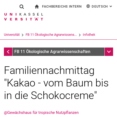
FACHBEREICHS INTERN
DEUTSCH
: AL
Springe direkt zu: Inhalt
Springe direkt zu: Suche
Springe direkt zu: Hauptnav
zur Startseite
Suchformular
Suchbegriff
Für Beschäftigte
English
Suchmaschine
Universität
FB 11 Ökologische Agrarwissens...
Infothek
Suchen (öffnet externen Link in einem 
Infothek
Unter
FB 11 Ökologische Agrarwissenschaften
Familiennachmittag
"Kakao - vom Baum bis
in die Schokocreme"
@Gewächshaus für tropische Nutzpflanzen