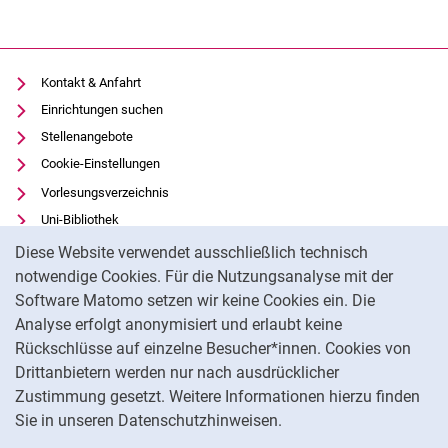
Kontakt & Anfahrt
Einrichtungen suchen
Stellenangebote
Cookie-Einstellungen
Vorlesungsverzeichnis
Uni-Bibliothek
Cookie-Hinweis
Moodle
Diese Website verwendet ausschließlich technisch
Panopto
notwendige Cookies. Für die Nutzungsanalyse mit der
Software Matomo setzen wir keine Cookies ein. Die
Datenschutz
Analyse erfolgt anonymisiert und erlaubt keine
Barrierefreiheit
Rückschlüsse auf einzelne Besucher*innen. Cookies von
Transparenter KI-Einsatz
Drittanbietern werden nur nach ausdrücklicher
Impressum
Zustimmung gesetzt. Weitere Informationen hierzu finden
Sie in unseren Datenschutzhinweisen.
Na