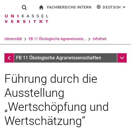
FACHBEREICHS INTERN
DEUTSCH
: AL
Springe direkt zu: Inhalt
Springe direkt zu: Suche
Springe direkt zu: Hauptnav
zur Startseite
Suchformular
Suchbegriff
Für Beschäftigte
English
Suchmaschine
Universität
FB 11 Ökologische Agrarwissens...
Infothek
Suchen (öffnet externen Link in einem 
Infothek
Unter
FB 11 Ökologische Agrarwissenschaften
Führung durch die
Ausstellung
„Wertschöpfung und
Wertschätzung“