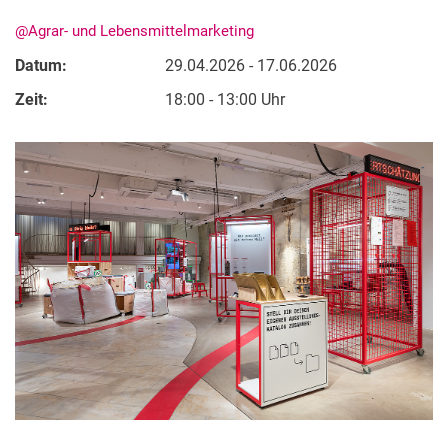
@Agrar- und Lebensmittelmarketing
Datum:
29.04.2026 - 17.06.2026
Zeit:
18:00 - 13:00 Uhr
Kurzfilme
Medienbeiträge
Jahresberichte
Absolvent:innen-Jahrgänge
Abgeschlossene Promotionen
Pressearchiv
Geschichte des Fachbereich Ökologische Agrarwissenschaften
Witzenhausen und der Kolonialismus