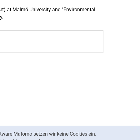
.Art) at Malmö University and "Environmental
y.
rner Link, öffnet neues Fenster)
en (externer Link, öffnet neues Fenster)
te kopieren
tware Matomo setzen wir keine Cookies ein.
Nach oben