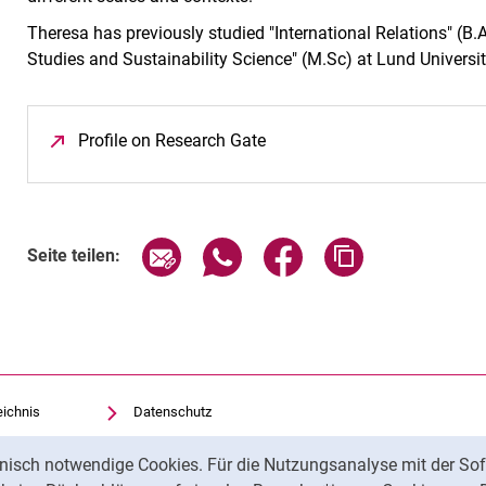
Theresa has previously studied "International Relations" (B
Studies and Sustainability Science" (M.Sc) at Lund Universit
Profile on Research Gate
(öffnet neues Fenster)
Seite über E-Mail teilen
Seite über WhatsApp teilen (exte
Seite über Facebook teil
Adresse der Sei
Seite teilen:
eichnis
Datenschutz
Barrierefreiheit
nisch notwendige Cookies. Für die Nutzungsanalyse mit der Sof
Transparenter KI-Einsatz