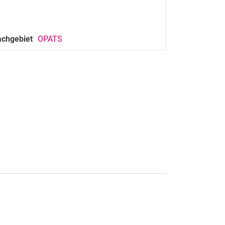
achgebiet
OPATS
rner Link, öffnet neues Fenster)
en (externer Link, öffnet neues Fenster)
te kopieren