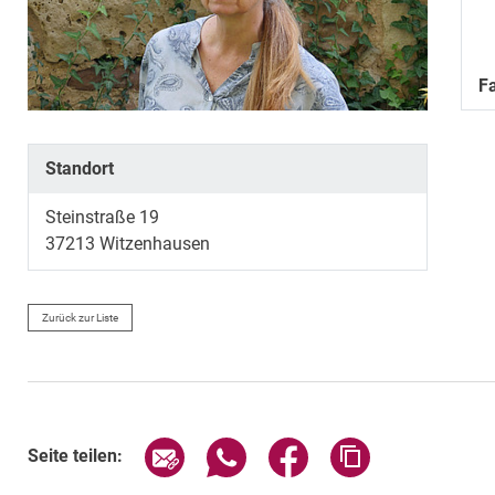
F
Standort
Steinstraße 19
37213
Witzenhausen
Zurück zur Liste
Seite über E-Mail teilen
Seite über WhatsApp teilen (exte
Seite über Facebook teil
Adresse der Sei
Seite teilen: