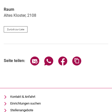
Raum
Altes Kloster, 2108
Zurück zur Liste
Seite über E-Mail teilen
Seite über WhatsApp teilen (exter
Seite über Facebook teile
Adresse der Seite
Seite teilen:
Kontakt & Anfahrt
Einrichtungen suchen
Stellenangebote