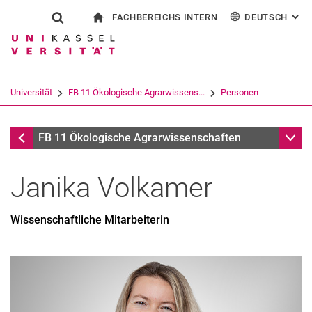
FACHBEREICHS INTERN
DEUTSCH
: AL
Springe direkt zu: Inhalt
Springe direkt zu: Suche
Springe direkt zu: Hauptnav
zur Startseite
Suchformular
Suchbegriff
Für Beschäftigte
English
Suchmaschine
Universität
FB 11 Ökologische Agrarwissens...
Personen
Suchen (öffnet externen Link in einem 
Personen
Unter
FB 11 Ökologische Agrarwissenschaften
Janika
Volkamer
Wissenschaftliche Mitarbeiterin