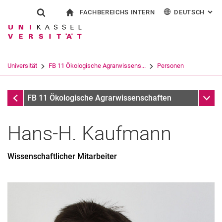
FACHBEREICHS INTERN
DEUTSCH
: AL
Springe direkt zu: Inhalt
Springe direkt zu: Suche
Springe direkt zu: Hauptnav
zur Startseite
Suchformular
Suchbegriff
Für Beschäftigte
English
Suchmaschine
Universität
FB 11 Ökologische Agrarwissens...
Personen
Suchen (öffnet externen Link in einem 
Personen
Unter
FB 11 Ökologische Agrarwissenschaften
Hans-H.
Kaufmann
Wissenschaftlicher Mitarbeiter