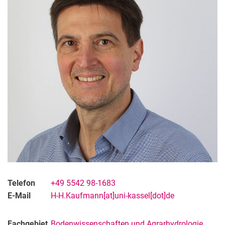
Telefon
+49 5542 98-1683
E-Mail
H-H.Kaufmann[at]uni-kassel[dot]de
Fachgebiet
Bodenwissenschaften und Agrarhydrologie