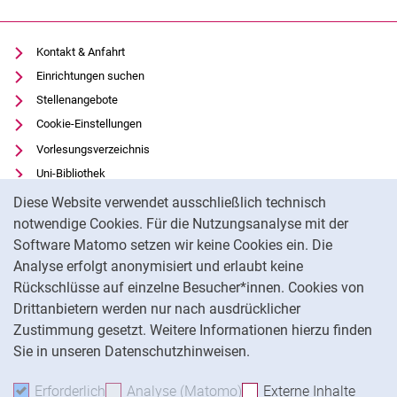
Kontakt & Anfahrt
Einrichtungen suchen
Stellenangebote
Cookie-Einstellungen
Vorlesungsverzeichnis
Uni-Bibliothek
Cookie-Hinweis
Moodle
Diese Website verwendet ausschließlich technisch
Panopto
notwendige Cookies. Für die Nutzungsanalyse mit der
Software Matomo setzen wir keine Cookies ein. Die
Datenschutz
Analyse erfolgt anonymisiert und erlaubt keine
Barrierefreiheit
Rückschlüsse auf einzelne Besucher*innen. Cookies von
Transparenter KI-Einsatz
Drittanbietern werden nur nach ausdrücklicher
Impressum
Zustimmung gesetzt. Weitere Informationen hierzu finden
Sie in unseren Datenschutzhinweisen.
Na
Erforderlich
Erforderliche Cookies akzeptieren
Analyse (Matomo)
Analyse-Cookies akzepti
Externe Inhalte
: Exte