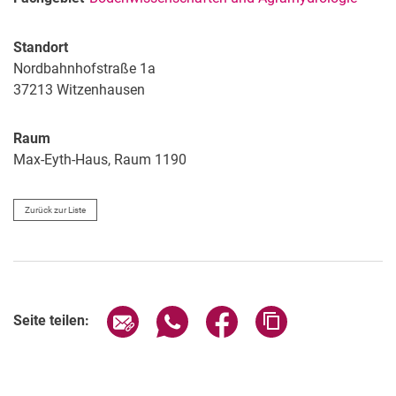
Standort
Nordbahnhofstraße 1a
37213
Witzenhausen
Raum
Max-Eyth-Haus, Raum 1190
Zurück zur Liste
Seite über E-Mail teilen
Seite über WhatsApp teilen (exter
Seite über Facebook teile
Adresse der Seite
Seite teilen: