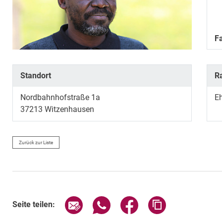
F
Standort
R
Nordbahnhofstraße 1a
E
37213
Witzenhausen
Zurück zur Liste
Seite über E-Mail teilen
Seite über WhatsApp teilen (exte
Seite über Facebook teil
Adresse der Sei
Seite teilen: