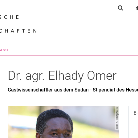
Springe direkt zu: Inhalt
Springe direkt zu: Suche
Springe direkt zu: Hauptnav
Suchfor
Suchmas
onen
Dr. agr.
Elhady
Omer
Gastwissenschaftler aus dem Sudan - Stipendiat des Hes
Bild: A. Ebinghaus
E