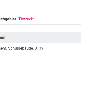
achgebiet
Tierzucht
aum
hem. Schulgebäude, 0119
rner Link, öffnet neues Fenster)
en (externer Link, öffnet neues Fenster)
te kopieren