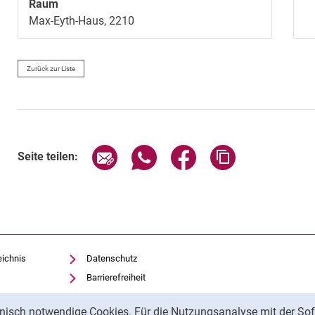
Raum
Max-Eyth-Haus, 2210
Zurück zur Liste
Seite über E-Mail teilen
Seite über WhatsApp teilen (exte
Seite über Facebook teil
Adresse der Sei
Seite teilen:
eichnis
Datenschutz
Barrierefreiheit
Transparenter KI-Einsatz
nisch notwendige Cookies. Für die Nutzungsanalyse mit der Sof