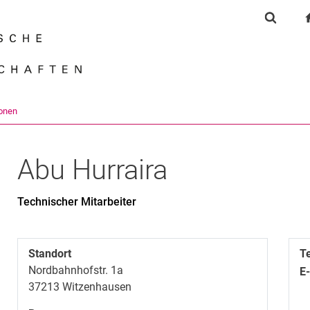
Springe direkt zu: Inhalt
Springe direkt zu: Suche
Springe direkt zu: Hauptnav
Suchfor
Suchmas
onen
Abu
Hurraira
Technischer Mitarbeiter
Standort
T
Nordbahnhofstr. 1a
E
37213
Witzenhausen