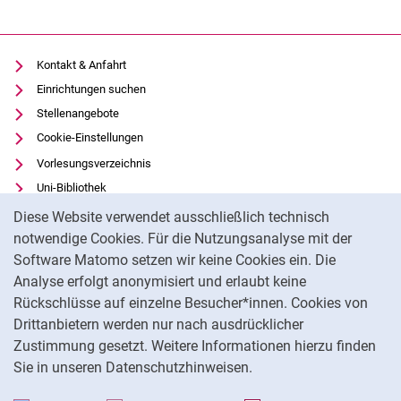
Kontakt & Anfahrt
Einrichtungen suchen
Stellenangebote
Cookie-Einstellungen
Vorlesungsverzeichnis
Uni-Bibliothek
Cookie-Hinweis
Moodle
Diese Website verwendet ausschließlich technisch
Panopto
notwendige Cookies. Für die Nutzungsanalyse mit der
Software Matomo setzen wir keine Cookies ein. Die
Datenschutz
Analyse erfolgt anonymisiert und erlaubt keine
Barrierefreiheit
Rückschlüsse auf einzelne Besucher*innen. Cookies von
Transparenter KI-Einsatz
Drittanbietern werden nur nach ausdrücklicher
Impressum
Zustimmung gesetzt. Weitere Informationen hierzu finden
Sie in unseren Datenschutzhinweisen.
Na