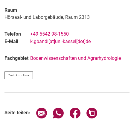
Raum
Hörsaal- und Laborgebäude, Raum 2313
Telefon
+49 5542 98-1550
E-Mail
k.gbandi[at]uni-kassel[dot]de
Fachgebiet
Bodenwissenschaften und Agrarhydrologie
Zurück zur Liste
Seite über E-Mail teilen
Seite über WhatsApp teilen (exter
Seite über Facebook teile
Adresse der Seite
Seite teilen: