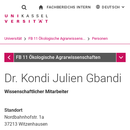
FACHBEREICHS INTERN
DEUTSCH
: AL
Springe direkt zu: Inhalt
Springe direkt zu: Suche
Springe direkt zu: Hauptnav
zur Startseite
Suchformular
Suchbegriff
Für Beschäftigte
English
Suchmaschine
Universität
FB 11 Ökologische Agrarwissens...
Personen
Suchen (öffnet externen Link in einem 
Personen
Unter
FB 11 Ökologische Agrarwissenschaften
Dr.
Kondi Julien
Gbandi
Wissenschaftlicher Mitarbeiter
Standort
Nordbahnhofstr. 1a
37213
Witzenhausen