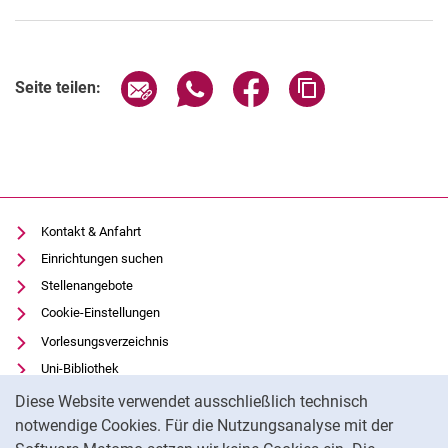
Seite über E-Mail teilen
Seite über WhatsApp teilen (exter
Seite über Facebook teile
Adresse der Seite
Seite teilen:
Kontakt & Anfahrt
Einrichtungen suchen
Stellenangebote
Cookie-Einstellungen
Vorlesungsverzeichnis
Uni-Bibliothek
Cookie-Hinweis
Moodle
Diese Website verwendet ausschließlich technisch
Panopto
notwendige Cookies. Für die Nutzungsanalyse mit der