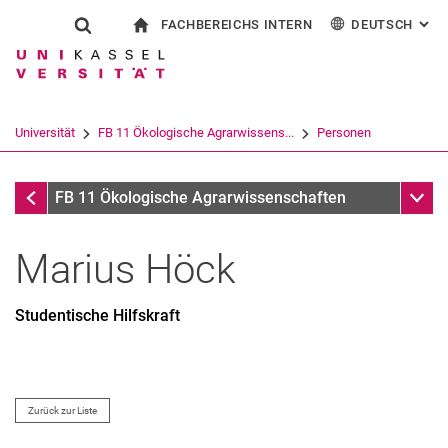
FACHBEREICHS INTERN
DEUTSCH
: AL
Springe direkt zu: Inhalt
Springe direkt zu: Suche
Springe direkt zu: Hauptnav
zur Startseite
Suchformular
Suchbegriff
Für Beschäftigte
English
Suchmaschine
Universität
FB 11 Ökologische Agrarwissens...
Personen
Suchen (öffnet externen Link in einem 
Personen
Unter
FB 11 Ökologische Agrarwissenschaften
Marius
Höck
Studentische Hilfskraft
Zurück zur Liste